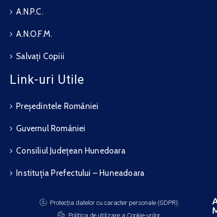
A.N.P.C.
A.N.O.F.M.
Salvați Copiii
Link-uri Utile
Președintele României
Guvernul României
Consiliul Județean Hunedoara
Instituția Prefectului – Huneadoara
A
Protecția datelor cu caracter personale (GDPR)
M
Politica de utilizare a Cookie-urilor