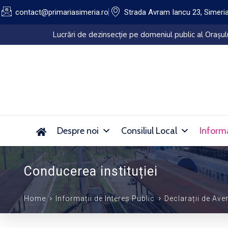
contact@primariasimeria.ro
Strada Avram Iancu 23, Simeri
Lucrări de dezinsecție pe domeniul public al Orașu
Despre noi
Consiliul Local
Informa
Conducerea instituției
Home
Informații de Interes Public
Declarații de Aver