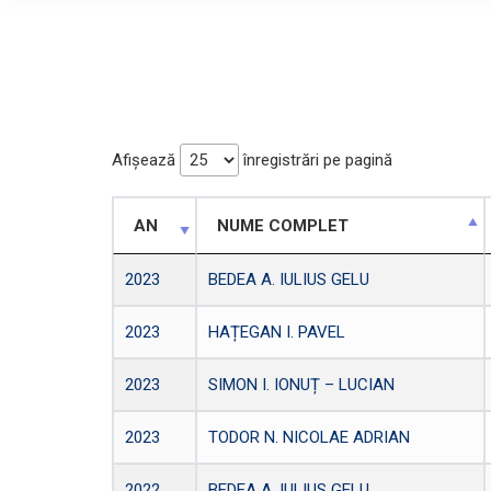
Afișează
înregistrări pe pagină
AN
NUME COMPLET
2023
BEDEA A. IULIUS GELU
2023
HAȚEGAN I. PAVEL
2023
SIMON I. IONUȚ – LUCIAN
2023
TODOR N. NICOLAE ADRIAN
2022
BEDEA A. IULIUS GELU