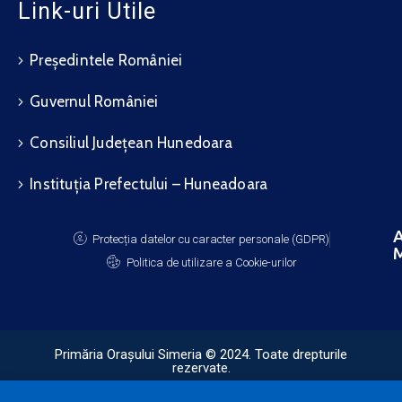
Link-uri Utile
Președintele României
Guvernul României
Consiliul Județean Hunedoara
Instituția Prefectului – Huneadoara
A
Protecția datelor cu caracter personale (GDPR)
M
Politica de utilizare a Cookie-urilor
Primăria Orașului Simeria © 2024. Toate drepturile
rezervate.