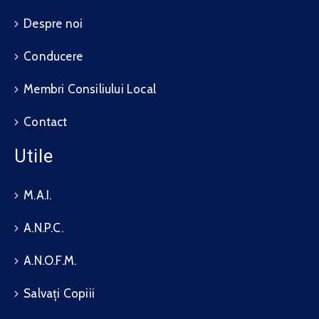
Despre noi
Conducere
Membri Consiliului Local
Contact
Utile
M.A.I.
A.N.P.C.
A.N.O.F.M.
Salvați Copiii