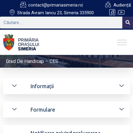
contact@primariasimeria.ro
Audiență
Strada Avram Iancu 23, Simeria 335900
Grad De Handicap – CES
Informații
Formulare