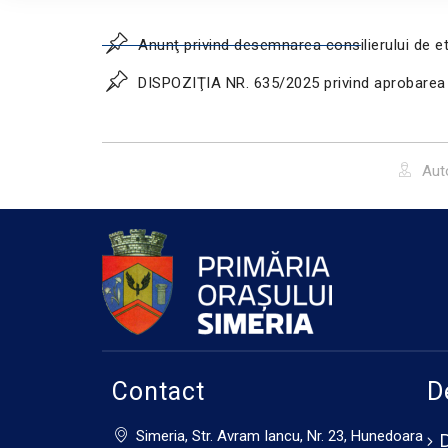
Anunţ privind desemnarea consilierului de e
DISPOZIŢIA NR. 635/2025 privind aprobarea mă
Aut
Contact
D
Simeria, Str. Avram Iancu, Nr. 23, Hunedoara