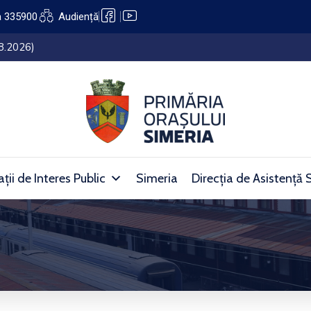
a 335900
Audiență
așului Simeria (27.07.2026 – 05.08.2026)
ții de Interes Public
Simeria
Direcția de Asistență 