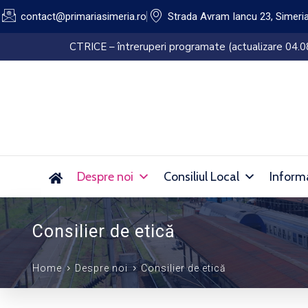
contact@primariasimeria.ro
Strada Avram Iancu 23, Simeri
Lucrări de dezinsecție pe domeniul public al Or
Despre noi
Consiliul Local
Informa
Consilier de etică
Home
Despre noi
Consilier de etică