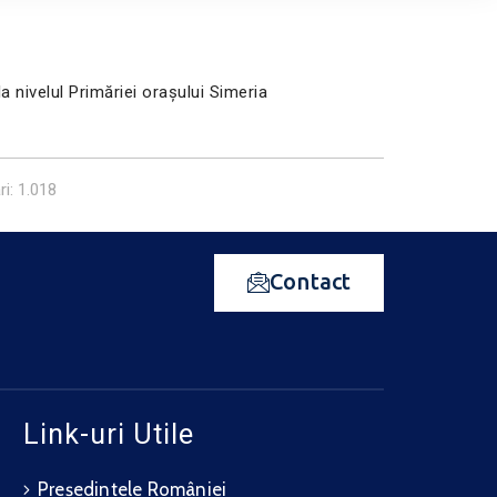
 nivelul Primăriei oraşului Simeria
ri: 1.018
Contact
Link-uri Utile
Președintele României