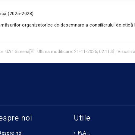
tică (2025-2028)
surilor organizatorice de desemnare a consilierului de etică la
or: UAT Simeria
Ultima modificare:
21-11-2025, 02:11
Vizualiză
espre noi
Utile
Despre noi
M.A.I.