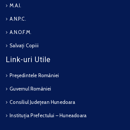
M.A.I.
A.N.P.C.
A.N.O.F.M.
Salvați Copiii
Link-uri Utile
Președintele României
Guvernul României
Consiliul Județean Hunedoara
Instituția Prefectului – Huneadoara