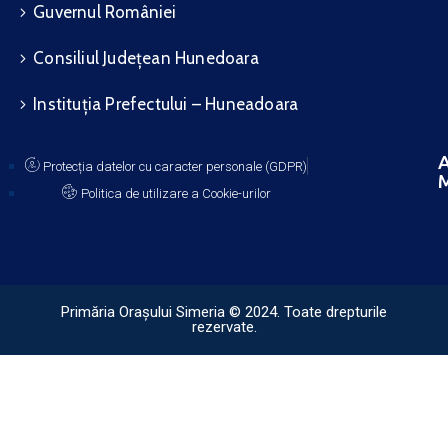
Guvernul României
Consiliul Județean Hunedoara
Instituția Prefectului – Huneadoara
A
Protecția datelor cu caracter personale (GDPR)
M
Politica de utilizare a Cookie-urilor
Primăria Orașului Simeria © 2024. Toate drepturile
rezervate.