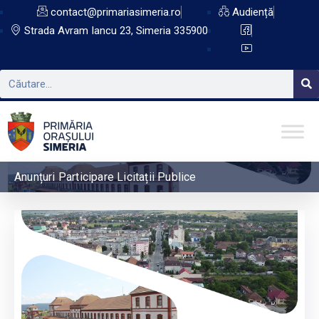
contact@primariasimeria.ro
Audiență
Strada Avram Iancu 23, Simeria 335900
Anunțuri Participare Licitații Publice