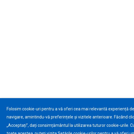
Folosim cookie-uri pentru a vă oferi cea mai relevantă experiență d
navigare, amintindu-vă preferințele și vizitele anterioare. Făcând cli
„Acceptați”, dați consimțământul la utilizarea tuturor cookie-urile. C
toate acestea, puteți vizita Setările cookie-urilor pentru a vă oferi u