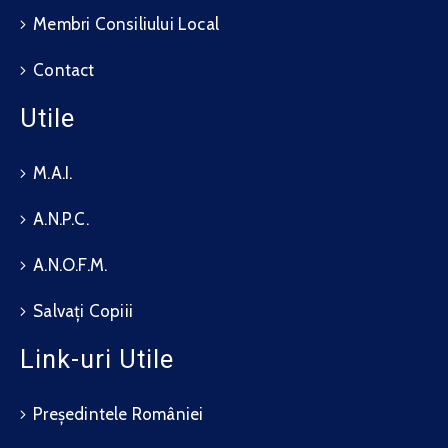
Membri Consiliului Local
Contact
Utile
M.A.I.
A.N.P.C.
A.N.O.F.M.
Salvați Copiii
Link-uri Utile
Președintele României