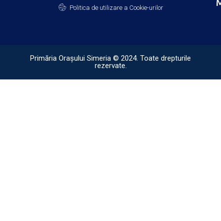
M
Politica de utilizare a Cookie-urilor
Primăria Orașului Simeria © 2024. Toate drepturile
rezervate.