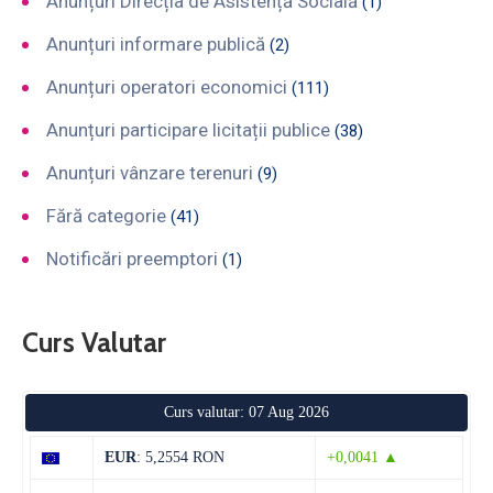
Anunțuri Direcția de Asistență Socială
(1)
Anunțuri informare publică
(2)
Anunțuri operatori economici
(111)
Anunțuri participare licitații publice
(38)
Anunțuri vânzare terenuri
(9)
Fără categorie
(41)
Notificări preemptori
(1)
Curs Valutar
Curs valutar: 07 Aug 2026
EUR
: 5,2554 RON
+0,0041 ▲