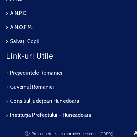
A.N.P.C.
A.N.O.F.M.
Salvați Copiii
Link-uri Utile
Președintele României
Guvernul României
Consiliul Județean Hunedoara
Instituția Prefectului – Huneadoara
A
Protecția datelor cu caracter personale (GDPR)