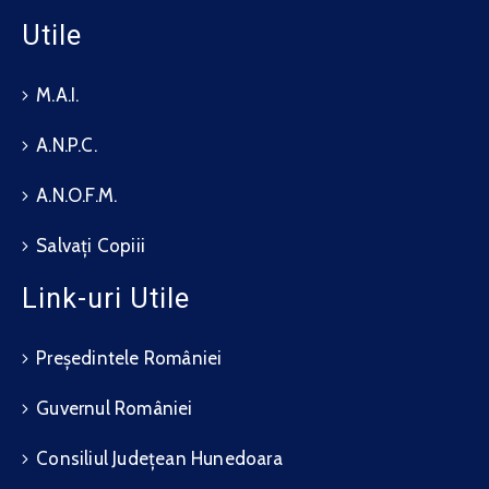
Utile
M.A.I.
A.N.P.C.
A.N.O.F.M.
Salvați Copiii
Link-uri Utile
Președintele României
Guvernul României
Consiliul Județean Hunedoara