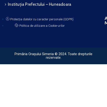
Instituția Prefectului – Huneadoara
A
Protecția datelor cu caracter personale (GDPR)
M
Politica de utilizare a Cookie-urilor
Primăria Orașului Simeria © 2024. Toate drepturile
rezervate.