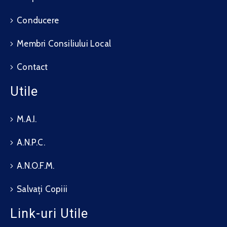
Conducere
Membri Consiliului Local
Contact
Utile
M.A.I.
A.N.P.C.
A.N.O.F.M.
Salvați Copiii
Link-uri Utile