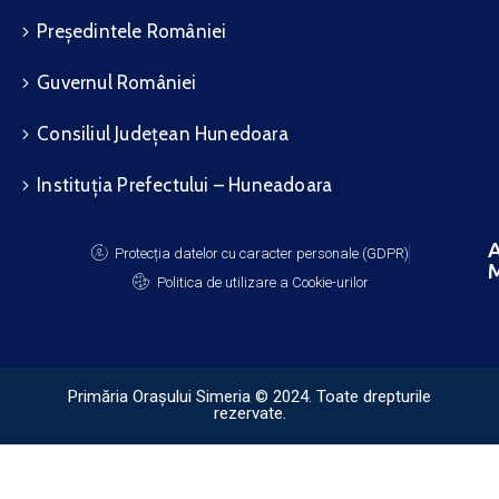
Președintele României
Guvernul României
Consiliul Județean Hunedoara
Instituția Prefectului – Huneadoara
A
Protecția datelor cu caracter personale (GDPR)
M
Politica de utilizare a Cookie-urilor
Primăria Orașului Simeria © 2024. Toate drepturile
rezervate.