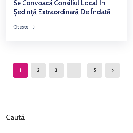
Se Convoacă Consiliul Local În
Ședință Extraordinară De Îndată
Citește
1
2
3
5
...
Caută