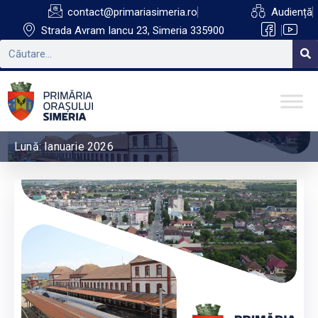
contact@primariasimeria.ro
Audiență
Strada Avram Iancu 23, Simeria 335900
Lună:
Ianuarie 2026