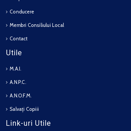
Conducere
Membri Consiliului Local
Contact
Utile
M.A.I.
A.N.P.C.
A.N.O.F.M.
Salvați Copiii
Link-uri Utile