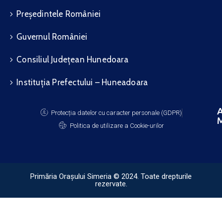
Președintele României
Guvernul României
Consiliul Județean Hunedoara
Instituția Prefectului – Huneadoara
A
Protecția datelor cu caracter personale (GDPR)
M
Politica de utilizare a Cookie-urilor
Primăria Orașului Simeria © 2024. Toate drepturile
rezervate.