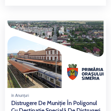
în
Anunțuri
Distrugere De Muniţie În Poligonul
Cu Destinație Specială De Distrugeri