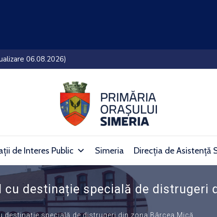
lui Simeria (27.07.2026 – 05.08.2026)
ții de Interes Public
Simeria
Direcția de Asistență 
l cu destinație specială de distrugeri
u destinație specială de distrugeri din zona Bârcea Mică