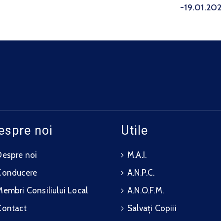
-19.01.20
espre noi
Utile
Despre noi
M.A.I.
Conducere
A.N.P.C.
Membri Consiliului Local
A.N.O.F.M.
Contact
Salvați Copiii