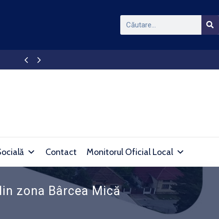
APAPROD DEVA – Intrerupere furnizare apă în l
Socială
Contact
Monitorul Oficial Local
 din zona Bârcea Mică