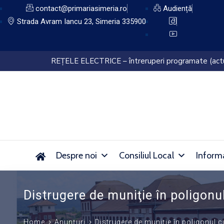
contact@primariasimeria.ro
Audiență
Strada Avram Iancu 23, Simeria 335900
Lucrări de dezinsecție pe domeniul public al Orașu
Despre noi
Consiliul Local
Informa
Distrugere de muniţie în poligonu
Home
Anunțuri
Distrugere de muniţie în poligonul c