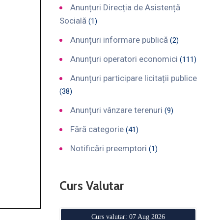
Anunțuri Direcția de Asistență
Socială
(1)
Anunțuri informare publică
(2)
Anunțuri operatori economici
(111)
Anunțuri participare licitații publice
(38)
Anunțuri vânzare terenuri
(9)
Fără categorie
(41)
Notificări preemptori
(1)
Curs Valutar
Curs valutar: 07 Aug 2026