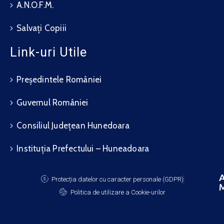
A.N.O.F.M.
Salvați Copiii
Link-uri Utile
Președintele României
Guvernul României
Consiliul Județean Hunedoara
Instituția Prefectului – Huneadoara
A
Protecția datelor cu caracter personale (GDPR)
M
Politica de utilizare a Cookie-urilor