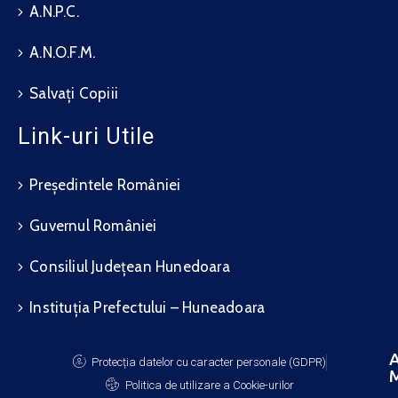
A.N.P.C.
A.N.O.F.M.
Salvați Copiii
Link-uri Utile
Președintele României
Guvernul României
Consiliul Județean Hunedoara
Instituția Prefectului – Huneadoara
A
Protecția datelor cu caracter personale (GDPR)
M
Politica de utilizare a Cookie-urilor