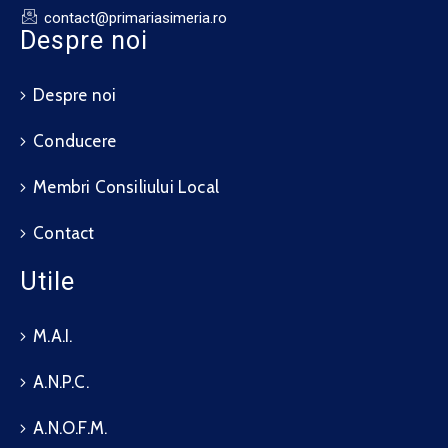
contact@primariasimeria.ro
Despre noi
Despre noi
Conducere
Membri Consiliului Local
Contact
Utile
M.A.I.
A.N.P.C.
A.N.O.F.M.