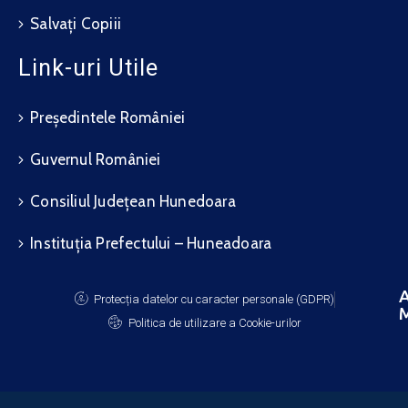
Salvați Copiii
Link-uri Utile
Președintele României
Guvernul României
Consiliul Județean Hunedoara
Instituția Prefectului – Huneadoara
A
Protecția datelor cu caracter personale (GDPR)
M
Politica de utilizare a Cookie-urilor