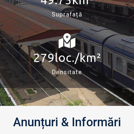
Suprafață
279
loc./km²
Densitate
Anunțuri & Informări