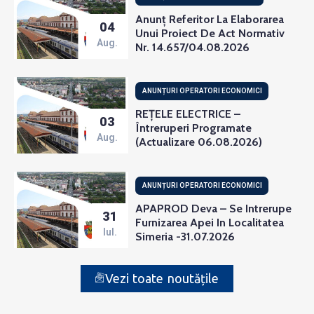
Anunț Referitor La Elaborarea
04
Unui Proiect De Act Normativ
Aug.
Nr. 14.657/04.08.2026
ANUNȚURI OPERATORI ECONOMICI
REȚELE ELECTRICE –
03
Întreruperi Programate
Aug.
(actualizare 06.08.2026)
ANUNȚURI OPERATORI ECONOMICI
APAPROD Deva – Se Intrerupe
31
Furnizarea Apei In Localitatea
Iul.
Simeria -31.07.2026
Vezi toate noutățile