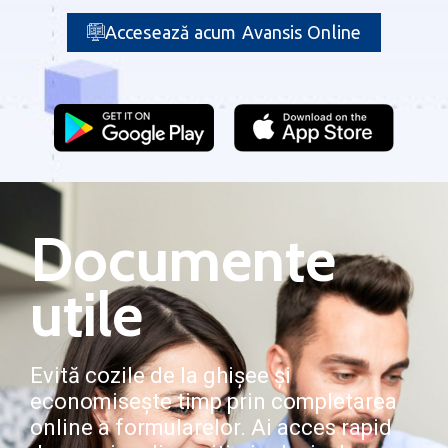
Accesează acum Avansis Online
Documente
utile
Evită cozile de la ghișee și
economisește timp prin completarea
online a formularelor. Ai acces rapid