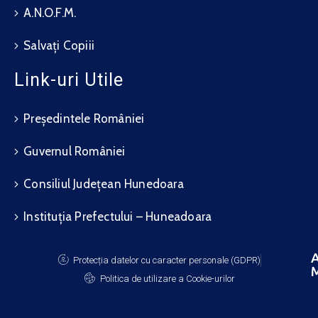
A.N.O.F.M.
Salvați Copiii
Link-uri Utile
Președintele României
Guvernul României
Consiliul Județean Hunedoara
Instituția Prefectului – Huneadoara
A
Protecția datelor cu caracter personale (GDPR)
M
Politica de utilizare a Cookie-urilor