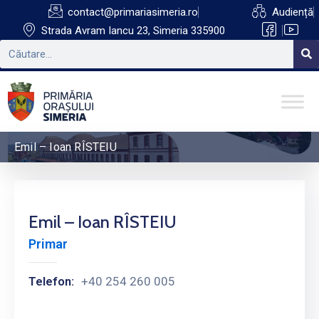
contact@primariasimeria.ro
Audiență
Strada Avram Iancu 23, Simeria 335900
Emil – Ioan RÎSTEIU
Emil – Ioan RÎSTEIU
Primar
Telefon:
+40 254 260 005