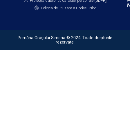
Protecția datelor cu caracter personale (GDPR)
M
Politica de utilizare a Cookie-urilor
Primăria Orașului Simeria © 2024. Toate drepturile
rezervate.