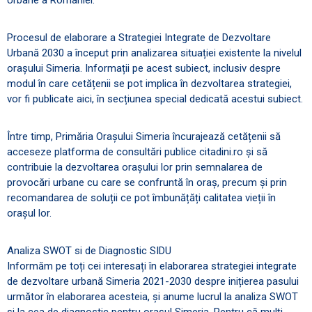
Procesul de elaborare a Strategiei Integrate de Dezvoltare
Urbană 2030 a început prin analizarea situației existente la nivelul
orașului Simeria. Informații pe acest subiect, inclusiv despre
modul în care cetățenii se pot implica în dezvoltarea strategiei,
vor fi publicate aici, în secțiunea special dedicată acestui subiect.
Între timp, Primăria Orașului Simeria încurajează cetățenii să
acceseze platforma de consultări publice citadini.ro și să
contribuie la dezvoltarea orașului lor prin semnalarea de
provocări urbane cu care se confruntă în oraș, precum și prin
recomandarea de soluții ce pot îmbunățăți calitatea vieții în
orașul lor.
Analiza SWOT si de Diagnostic SIDU
Informăm pe toți cei interesați în elaborarea strategiei integrate
de dezvoltare urbană Simeria 2021-2030 despre inițierea pasului
următor în elaborarea acesteia, și anume lucrul la analiza SWOT
și la cea de diagnostic pentru orașul Simeria. Pentru că mulți