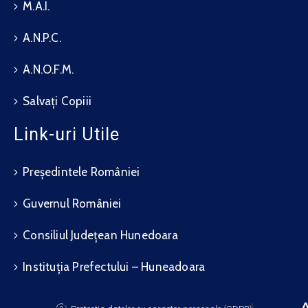
M.A.I.
A.N.P.C.
A.N.O.F.M.
Salvați Copiii
Link-uri Utile
Președintele României
Guvernul României
Consiliul Județean Hunedoara
Instituția Prefectului – Huneadoara
A