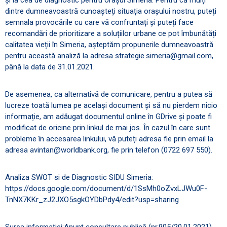
dintre dumneavoastră cunoașteți situația orașului nostru, puteți
semnala provocările cu care vă confruntați și puteți face
recomandări de prioritizare a soluțiilor urbane ce pot îmbunătăți
calitatea vieții în Simeria, așteptăm propunerile dumneavoastră
pentru această analiză la adresa strategie.simeria@gmail.com,
până la data de 31.01.2021.
De asemenea, ca alternativă de comunicare, pentru a putea să
lucreze toată lumea pe același document și să nu pierdem nicio
informație, am adăugat documentul online în GDrive și poate fi
modificat de oricine prin linkul de mai jos. În cazul în care sunt
probleme în accesarea linkului, vă puteți adresa fie prin email la
adresa avintan@worldbank.org, fie prin telefon (0722 697 550).
Analiza SWOT si de Diagnostic SIDU Simeria:
https://docs.google.com/document/d/1SsMh0oZvxLJWu0F-
TnNX7KKr_zJ2JXO5sgkOYDbPdy4/edit?usp=sharing
Sursa informației:Anunț consultare publică (nr.905/20.01.2021)