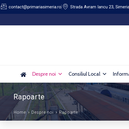
contact@primariasimeria.ro
Strada Avram Iancu 23, Simeri
Lucrări de dezinsecție pe domeniul public al Orașu
Despre noi
Consiliul Local
Informa
Rapoarte
Home
Despre noi
Rapoarte