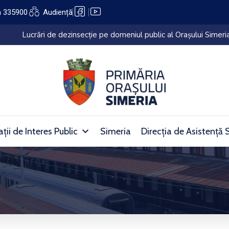
a 335900
Audiență
lui Simeria (27.07.2026 – 05.08.2026)
ții de Interes Public
Simeria
Direcția de Asistență 