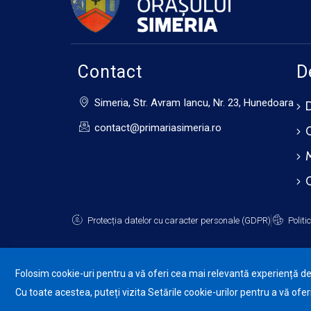
Contact
D
Simeria, Str. Avram Iancu, Nr. 23, Hunedoara
contact@primariasimeria.ro
Protecția datelor cu caracter personale (GDPR)
Politi
Folosim cookie-uri pentru a vă oferi cea mai relevantă experiență de n
Cu toate acestea, puteți vizita Setările cookie-urilor pentru a vă of