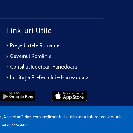
Link-uri Utile
Președintele României
Guvernul României
Consiliul Județean Hunedoara
Instituția Prefectului – Huneadoara
X
 „Acceptați”, dați consimțământul la utilizarea tuturor cookie-urile.
Setări cookie-uri