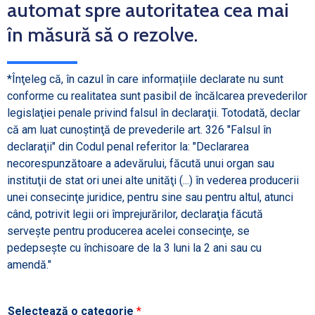
automat spre autoritatea cea mai
în măsură să o rezolve.
*Înţeleg că, în cazul în care informațiile declarate nu sunt
conforme cu realitatea sunt pasibil de încălcarea prevederilor
legislaţiei penale privind falsul în declaraţii. Totodată, declar
că am luat cunoştinţă de prevederile art. 326 "Falsul în
declaraţii" din Codul penal referitor la: "Declararea
necorespunzătoare a adevărului, făcută unui organ sau
instituţii de stat ori unei alte unităţi (...) în vederea producerii
unei consecinţe juridice, pentru sine sau pentru altul, atunci
când, potrivit legii ori împrejurărilor, declaraţia făcută
serveşte pentru producerea acelei consecinţe, se
pedepseşte cu închisoare de la 3 luni la 2 ani sau cu
amendă."
Selectează o categorie
*