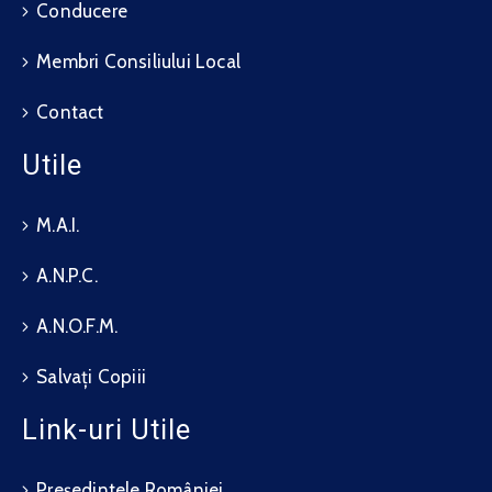
Conducere
Membri Consiliului Local
Contact
Utile
M.A.I.
A.N.P.C.
A.N.O.F.M.
Salvați Copiii
Link-uri Utile
Președintele României