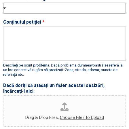
Conținutul petiției
*
Descrieți pe scurt problema. Dacă problema dumneavoastră se referă la
un loc concret vă rugăm să precizați: Zona, strada, adresa, puncte de
referință etc.
Dacă doriți să atașați un fișier acestei sesizări,
încărcați-l aici:
Drag & Drop Files,
Choose Files to Upload