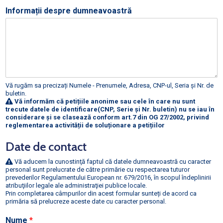
Informații despre dumneavoastră
Vă rugăm sa precizați Numele - Prenumele, Adresa, CNP-ul, Seria și Nr. de
buletin.
Vă informăm că petițiile anonime sau cele în care nu sunt
trecute datele de identificare(CNP, Serie și Nr. buletin) nu se iau în
considerare și se clasează conform art.7 din OG 27/2002, privind
reglementarea activității de soluționare a petițiilor
Date de contact
Vă aducem la cunostinţă faptul că datele dumneavoastră cu caracter
personal sunt prelucrate de către primărie cu respectarea tuturor
prevederilor Regulamentului European nr. 679/2016, în scopul îndeplinirii
atribuţiilor legale ale administraţiei publice locale.
Prin completarea câmpurilor din acest formular sunteți de acord ca
primăria să prelucreze aceste date cu caracter personal.
Nume
*