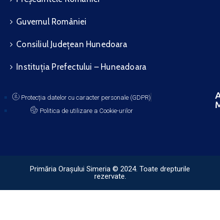
Guvernul României
Consiliul Județean Hunedoara
Instituția Prefectului – Huneadoara
A
Protecția datelor cu caracter personale (GDPR)
M
Politica de utilizare a Cookie-urilor
Primăria Orașului Simeria © 2024. Toate drepturile
rezervate.