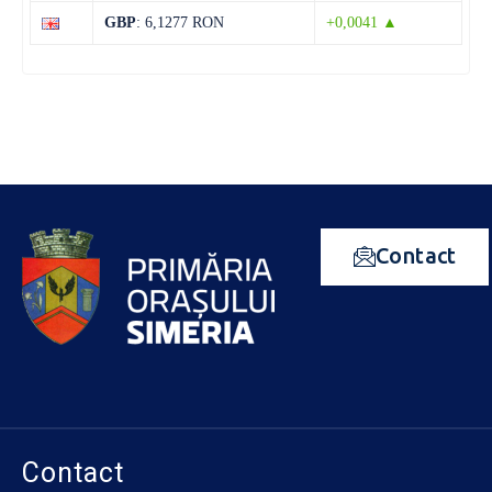
GBP
: 6,1277 RON
+0,0041 ▲
Contact
Contact