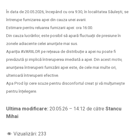
În data de 20.05.2026, începând cu ora 9:30, în localitatea Săulești, se
întrerupe furnizarea apei din cauza unei avarii.
Estimare pentru reluarea furnizarii apei: ora 16:00.
Din cauza lucrărilor, este posibil să apară fluctuații de presiune în
zonele adiacente celei anunțate mai sus.
Apariția AVARIILOR pe rețeaua de distribuție a apei nu poate fi
prevăzută și implică întreruperea imediată a apei. Din acest motiv,
anunțarea întreruperii furnizării apei este, de cele mai multe ori,
ulterioară întreruperii efective.
Apa Prod își cere scuze pentru disconfortul creat și vă mulțumește
pentru înțelegere.
Ultima modificare:
20.05.26 – 14:12 de către
Stancu
Mihai
Vizualizări:
233