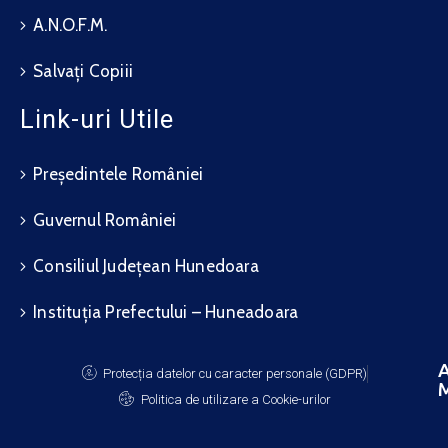
A.N.O.F.M.
Salvați Copiii
Link-uri Utile
Președintele României
Guvernul României
Consiliul Județean Hunedoara
Instituția Prefectului – Huneadoara
A
Protecția datelor cu caracter personale (GDPR)
M
Politica de utilizare a Cookie-urilor