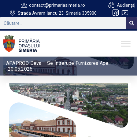
contact@primariasimeria.ro
Audiență
Strada Avram Iancu 23, Simeria 335900
APAPROD Deva – Se Întrerupe Furnizarea Apei
-20.05.2026