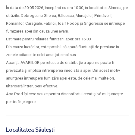
În data de 20.05.2026, începând cu ora 10:30, în localitatea Simeria, pe
străzile: Dobrogeanu Gherea, Bălcescu, Mureșului, Primăverii,
Romanilor, Caragiale, Fabricii, Iosif Hodoș și Grigorescu se întrerupe
furnizarea apei din cauza unei avarii.
Estimare pentru reluarea furnizarii apei: ora 16:00.
Din cauza lucrărilor, este posibil să apară fluctuații de presiune în
zonele adiacente celei anunțate mai sus.
Apariția AVARIILOR pe rețeaua de distribuție a apei nu poate fi
prevăzută și implică întreruperea imediată a apei. Din acest motiv,
anunțarea întreruperii furnizării apei este, de cele mai multe ori,
ulterioară întreruperii efective.
Apa Prod își cere scuze pentru disconfortul creat și vă mulțumește
pentru înțelegere.
Localitatea Săulești