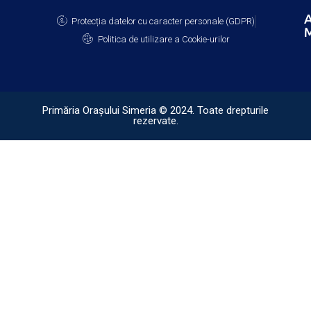
A
Protecția datelor cu caracter personale (GDPR)
M
Politica de utilizare a Cookie-urilor
Primăria Orașului Simeria © 2024. Toate drepturile
rezervate.