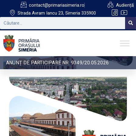
contact@primariasimeria.ro
Audiență
Strada Avram Iancu 23, Simeria 335900
ANUNȚ DE PARTICIPARE NR. 9349/20.05.2026