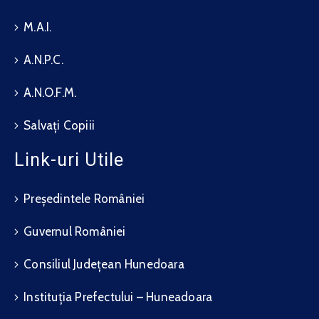
M.A.I.
A.N.P.C.
A.N.O.F.M.
Salvați Copiii
Link-uri Utile
Președintele României
Guvernul României
Consiliul Județean Hunedoara
Instituția Prefectului – Huneadoara