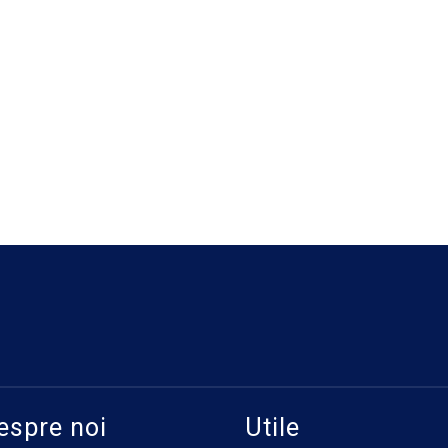
espre noi
Utile