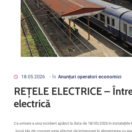
18.05.2026
- În
Anunțuri operatori economici
REȚELE ELECTRICE – Întrer
electrică
Ca urmare a unui incident apărut la data de 18/05/2026 în instalații
, locul tău de consum este afectat de întreruperi în alimentarea cu ene