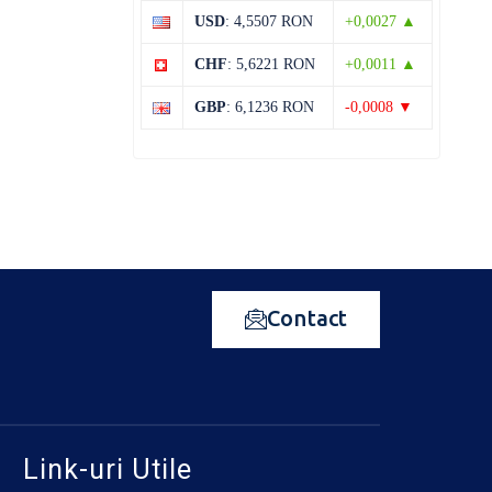
USD
: 4,5507 RON
+0,0027 ▲
CHF
: 5,6221 RON
+0,0011 ▲
GBP
: 6,1236 RON
-0,0008 ▼
Contact
Link-uri Utile