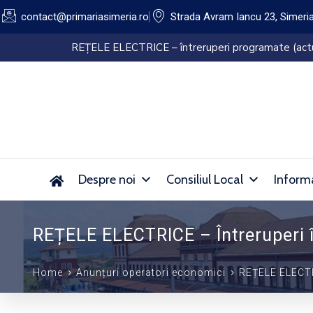
contact@primariasimeria.ro
Strada Avram Iancu 23, Simeri
Lucrări de dezinsecție pe domeniul public al Orașu
Despre noi
Consiliul Local
Informa
REȚELE ELECTRICE – Întreruperi î
Home
Anunțuri operatori economici
REȚELE ELECTRI