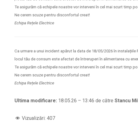
Te asigurăm că echipele noastre vor interveni în cel mai scurt timp po
Ne cerem scuze pentru disconfortul creat!
Echipa Rețele Electrice
Ca urmare a unui incident apărut la data de 18/05/2026 în instalații
locul tău de consum este afectat de întreruperi în alimentarea cu ener
Te asigurăm că echipele noastre vor interveni în cel mai scurt timp po
Ne cerem scuze pentru disconfortul creat!
Echipa Rețele Electrice
Ultima modificare:
18.05.26 – 13:46 de către
Stancu Mi
Vizualizări:
407