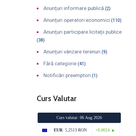
Anunțuri informare publică
(2)
Anunțuri operatori economici
(110)
Anunțuri participare licitații publice
(38)
Anunțuri vânzare terenuri
(9)
Fără categorie
(41)
Notificări preemptori
(1)
Curs Valutar
Curs valutar: 06 Aug 2026
EUR
: 5,2513 RON
+0,0024 ▲