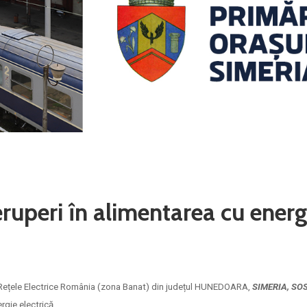
uperi în alimentarea cu energ
le Rețele Electrice România (zona Banat) din județul HUNEDOARA,
SIMERIA, SO
rgie electrică.