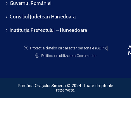
Guvernul României
Consiliul Județean Hunedoara
Instituția Prefectului – Huneadoara
A
Protecția datelor cu caracter personale (GDPR)
M
Politica de utilizare a Cookie-urilor
Primăria Orașului Simeria © 2024. Toate drepturile
rezervate.