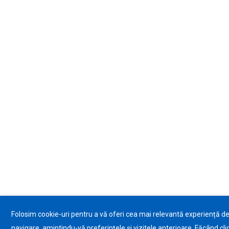
Folosim cookie-uri pentru a vă oferi cea mai relevantă experiență d
navigare, amintindu-vă preferințele și vizitele anterioare. Făcând cli