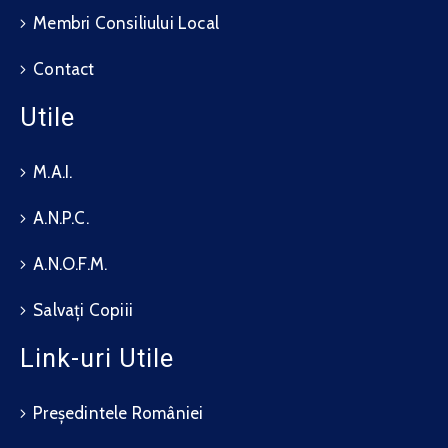
Membri Consiliului Local
Contact
Utile
M.A.I.
A.N.P.C.
A.N.O.F.M.
Salvați Copiii
Link-uri Utile
Președintele României