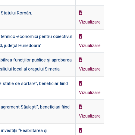
a Statului Român.
Vizualizare
tehnico-economici pentru obiectivul
0, județul Hunedoara”.
Vizualizare
lirea funcțiilor publice și aprobarea
liului local al orașului Simeria.
Vizualizare
tație de sortare”, beneficiar fiind
Vizualizare
rement Săulești”, beneficiari fiind
Vizualizare
vestiții “Reabilitarea și