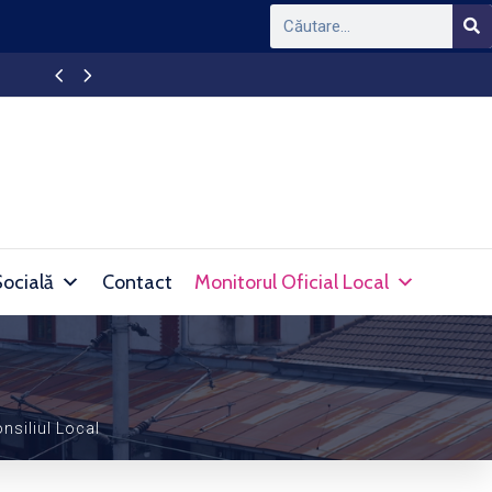
APAPROD DEVA – Intrerupere furnizare apă în l
Socială
Contact
Monitorul Oficial Local
nsiliul Local