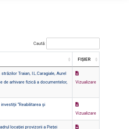
Caută:
FIȘIER
răzilor Traian, I.L.Caragiale, Aurel
le de arhivare fizică a documentelor,
Vizualizare
vestiții “Reabilitarea și
Vizualizare
rul locației provizorii a Pieței