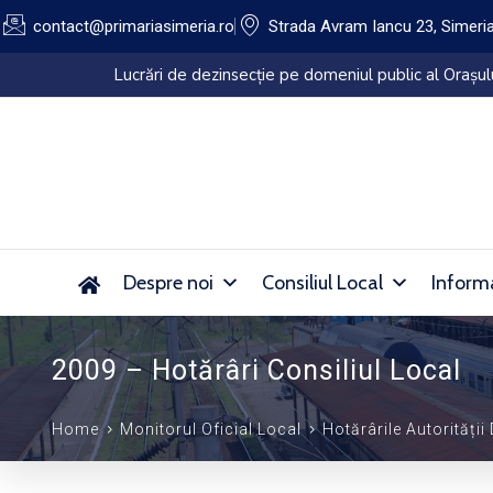
contact@primariasimeria.ro
Strada Avram Iancu 23, Simeri
Lucrări de dezinsecție pe domeniul public al Orașu
Despre noi
Consiliul Local
Informa
2009 – Hotărâri Consiliul Local
Home
Monitorul Oficial Local
Hotărârile Autorității 