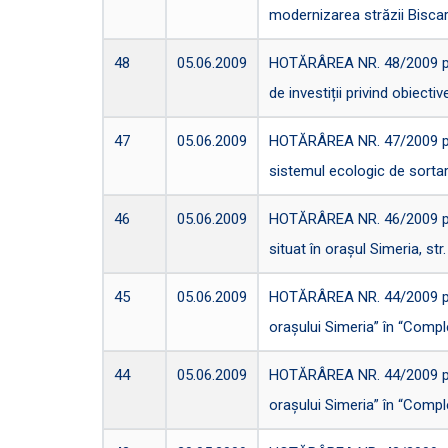
modernizarea străzii Biscar
48
05.06.2009
HOTĂRÂREA NR. 48/2009 privi
de investiții privind obiectiv
47
05.06.2009
HOTĂRÂREA NR. 47/2009 priv
sistemul ecologic de sortare
46
05.06.2009
HOTĂRÂREA NR. 46/2009 priv
situat în orașul Simeria, st
45
05.06.2009
HOTĂRÂREA NR. 44/2009 privi
orașului Simeria” în “Compl
44
05.06.2009
HOTĂRÂREA NR. 44/2009 privi
orașului Simeria” în “Compl