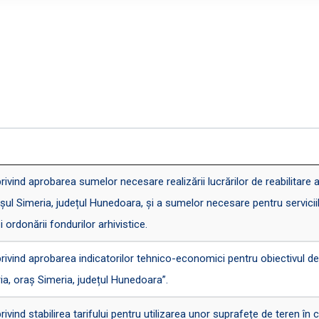
nd aprobarea sumelor necesare realizării lucrărilor de reabilitare a st
așul Simeria, județul Hunedoara, și a sumelor necesare pentru servicii
 ordonării fondurilor arhivistice.
nd aprobarea indicatorilor tehnico-economici pentru obiectivul de in
ia, oraș Simeria, județul Hunedoara”.
d stabilirea tarifului pentru utilizarea unor suprafețe de teren în cad