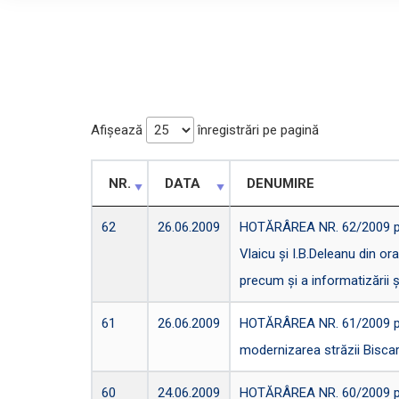
Afișează
înregistrări pe pagină
NR.
DATA
DENUMIRE
62
26.06.2009
HOTĂRÂREA NR. 62/2009 privi
Vlaicu și I.B.Deleanu din or
precum și a informatizării și
61
26.06.2009
HOTĂRÂREA NR. 61/2009 privi
modernizarea străzii Biscar
60
24.06.2009
HOTĂRÂREA NR. 60/2009 privin