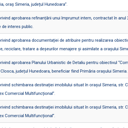
ia, oraș Simeria, județul Hunedoara”.
nd aprobarea refinanțării unui împrumut intern, contractat în anul 200
e de interes public.
ind aprobarea documentației de atribuire pentru realizarea obiectiv
, reciclare, tratare a deșeurilor menajere și asimilate a orașului Sime
ind aprobarea Planului Urbanistic de Detaliu pentru obiectivul “Com
r. Closca, județul Hunedoara, beneficiar fiind Primăria orașului Simeria.
nd schimbarea destinației imobilului situat în orașul Simeria, str. C
ex Comercial Multifuncțional”.
nd schimbarea destinației imobilului situat în orașul Simeria, str. C
ex Comercial Multifuncțional”.