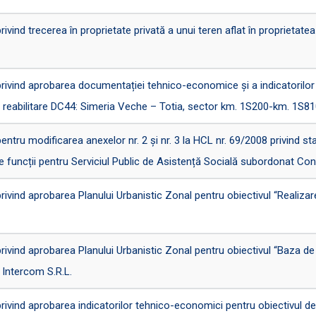
nd trecerea în proprietate privată a unui teren aflat în proprietate
ind aprobarea documentației tehnico-economice și a indicatorilor 
și reabilitare DC44: Simeria Veche – Totia, sector km. 1S200-km. 1S81
u modificarea anexelor nr. 2 și nr. 3 la HCL nr. 69/2008 privind stabi
e funcții pentru Serviciul Public de Asistență Socială subordonat Consi
nd aprobarea Planului Urbanistic Zonal pentru obiectivul “Realizare s
nd aprobarea Planului Urbanistic Zonal pentru obiectivul “Baza de ag
 Intercom S.R.L.
nd aprobarea indicatorilor tehnico-economici pentru obiectivul de in