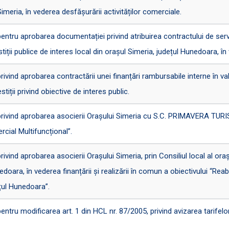
meria, în vederea desfășurării activităților comerciale.
ru aprobarea documentației privind atribuirea contractului de servic
tiții publice de interes local din orașul Simeria, județul Hunedoara, în 
nd aprobarea contractării unei finanțări rambursabile interne în valo
estiții privind obiective de interes public.
ind aprobarea asocierii Orașului Simeria cu S.C. PRIMAVERA TURISM 
cial Multifuncțional”.
nd aprobarea asocierii Orașului Simeria, prin Consiliul local al ora
doara, în vederea finanțării și realizării în comun a obiectivului “Reab
ețul Hunedoara”.
u modificarea art. 1 din HCL nr. 87/2005, privind avizarea tarifelor p