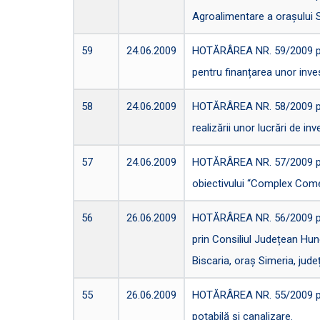
Agroalimentare a orașului Si
59
24.06.2009
HOTĂRÂREA NR. 59/2009 pent
pentru finanțarea unor inves
58
24.06.2009
HOTĂRÂREA NR. 58/2009 privi
realizării unor lucrări de inv
57
24.06.2009
HOTĂRÂREA NR. 57/2009 priv
obiectivului “Complex Comer
56
26.06.2009
HOTĂRÂREA NR. 56/2009 privi
prin Consiliul Județean Hune
Biscaria, oraș Simeria, jud
55
26.06.2009
HOTĂRÂREA NR. 55/2009 pentr
potabilă și canalizare.