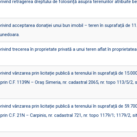
nd retragerea dreptului de folosință asupra terenurilor atribuite bene
ind acceptarea donației unui bun imobil – teren în suprafață de 11.9
Hunedoara.
nd trecerea în proprietate privată a unui teren aflat în proprietate
nd vânzarea prin licitație publică a terenului în suprafață de 15.000 
 prin C.F. 1139N – Oraș Simeria, nr. cadastral 2065, nr. topo 113/5/2, s
nd vânzarea prin licitație publică a terenului în suprafață de 59.700 
 prin C.F. 21N – Carpinis, nr. cadastral 721, nr. topo 1179/1; 1179/2, sit