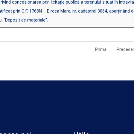
d concesionarea prin licitație publică a terenului situat în intravilanu
ificat prin C.F. 1768N – Bircea Mare, nr. cadastral 3064, aparținând d
ui “Depozit de materiale”.
Prima
Precede