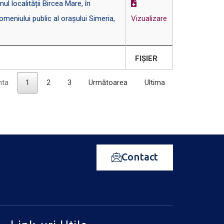
l localității Bircea Mare, în
omeniului public al orașului Simeria,
Vizualizare
FIȘIER
nta
1
2
3
Următoarea
Ultima
Contact