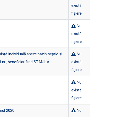
există
fișiere
Nu
există
fișiere
nţă individuală,anexe,bazin septic şi
Nu
.nr., beneficiar fiind STĂNILĂ
există
fișiere
Nu
există
fișiere
anul 2020
Nu