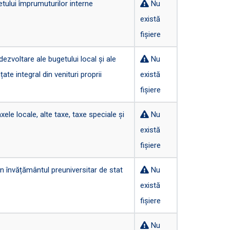
tului împrumuturilor interne
Nu
există
fișiere
zvoltare ale bugetului local și ale
Nu
nțate integral din venituri proprii
există
fișiere
ele locale, alte taxe, taxe speciale și
Nu
există
fișiere
n învățământul preuniversitar de stat
Nu
există
fișiere
Nu