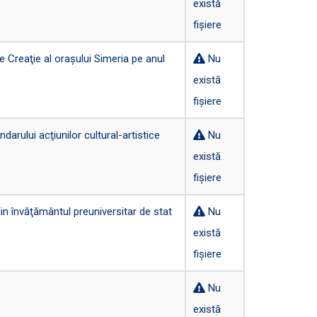
există
fișiere
e Creaţie al oraşului Simeria pe anul
Nu
există
fișiere
rului acţiunilor cultural-artistice
Nu
există
fișiere
n învăţământul preuniversitar de stat
Nu
există
fișiere
Nu
există