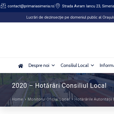
contact@primariasimeria.ro
Strada Avram Iancu 23, Simeri
Lucrări de dezinsecție pe domeniul public al Orașu
Despre noi
Consiliul Local
Informa
2020 – Hotărâri Consiliul Local
Home
Monitorul Oficial Local
Hotărârile Autorității 