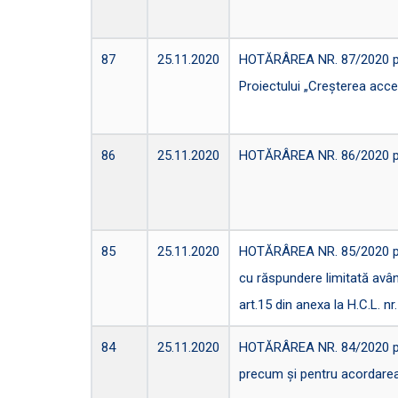
87
25.11.2020
HOTĂRÂREA NR. 87/2020 privi
Proiectului „Creşterea acce
86
25.11.2020
HOTĂRÂREA NR. 86/2020 priv
85
25.11.2020
HOTĂRÂREA NR. 85/2020 pentr
cu răspundere limitată având
art.15 din anexa la H.C.L. n
84
25.11.2020
HOTĂRÂREA NR. 84/2020 priv
precum şi pentru acordarea