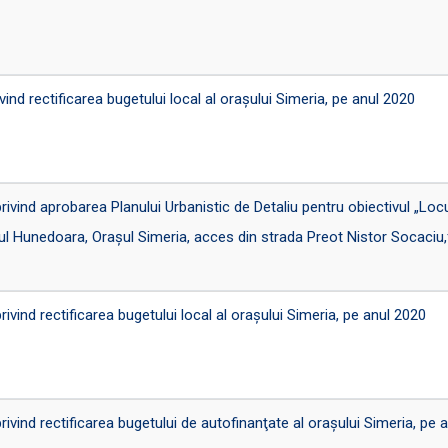
d rectificarea bugetului local al orașului Simeria, pe anul 2020
nd aprobarea Planului Urbanistic de Detaliu pentru obiectivul „Locui
ţul Hunedoara, Oraşul Simeria, acces din strada Preot Nistor Socaciu,f
nd rectificarea bugetului local al oraşului Simeria, pe anul 2020
nd rectificarea bugetului de autofinanţate al oraşului Simeria, pe 