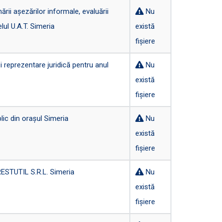
rii așezărilor informale, evaluării
Nu
lul U.A.T. Simeria
există
fișiere
 reprezentare juridică pentru anul
Nu
există
fișiere
ic din orașul Simeria
Nu
există
fișiere
RESTUTIL S.R.L. Simeria
Nu
există
fișiere