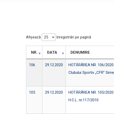
Afișează
înregistrări pe pagină
NR.
DATA
DENUMIRE
106
29.12.2020
HOTĂRÂREA NR. 106/2020 pen
Clubului Sportiv „CFR” Sime
105
29.12.2020
HOTĂRÂREA NR. 105/2020 pri
H.C.L. nr.117/2010