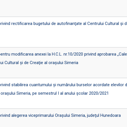
nd rectificarea bugetului de autofinanţate al Centrului Cultural şi d
u modificarea anexei la H.C.L. nr.10/2020 privind aprobarea „Calenda
ui Cultural şi de Creaţie al oraşului Simeria
nd stabilirea cuantumului şi numărului burselor acordate elevilor di
 oraşului Simeria, pe semestrul I al anului şcolar 2020/2021
ind alegerea viceprimarului Oraşului Simeria, judeţul Hunedoara