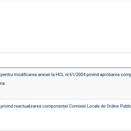
tru modificarea anexei la HCL nr.61/2004 privind aprobarea compon
ria
vind reactualizarea componenței Comisiei Locale de Ordine Publică a