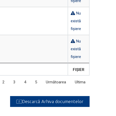
fișiere
Nu
există
fișiere
Nu
există
fișiere
FIȘIER
2
3
4
5
Următoarea
Ultima
Descarcă Arhiva documentelor