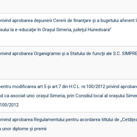
nd aprobarea depunerii Cererii de finanţare şi a bugetului aferent în 
sului la e-educaţie în Oraşul Simeria, judeţul Hunedoara”
ind aprobarea Organigramei şi a Statului de funcţii ale S.C. SIMPR
u modificarea art.5 şi art.7 din H.C.L. nr.100/2012 privind aprobarea
 ca asociat unic oraşul Simeria, prin Consiliul local al oraşului Sime
r.100/2012
ind aprobarea Regulamentului pentru acordarea titlului de „Cetăţean
 unor diplome şi premii