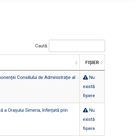
Caută:
FIȘIER
enței Consiliului de Administrație al
Nu
există
fișiere
 Orașului Simeria, înființată prin
Nu
există
fișiere