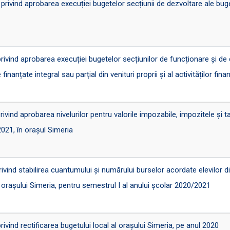
vind aprobarea execuției bugetelor secțiunii de dezvoltare ale buge
nd aprobarea execuției bugetelor secțiunilor de funcționare și de de
 finanțate integral sau parțial din venituri proprii și al activităților fina
nd aprobarea nivelurilor pentru valorile impozabile, impozitele și tax
2021, în orașul Simeria
d stabilirea cuantumului și numărului burselor acordate elevilor di
 orașului Simeria, pentru semestrul I al anului școlar 2020/2021
nd rectificarea bugetului local al orașului Simeria, pe anul 2020