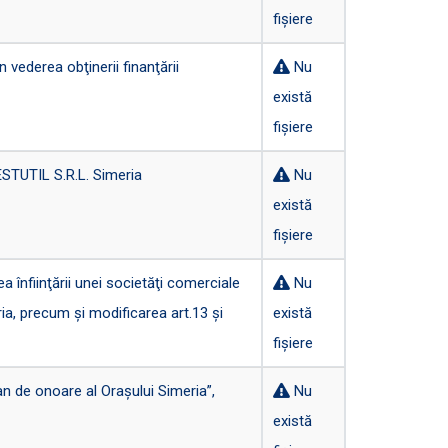
fișiere
vederea obţinerii finanţării
Nu
există
fișiere
ESTUTIL S.R.L. Simeria
Nu
există
fișiere
 înfiinţării unei societăţi comerciale
Nu
ria, precum şi modificarea art.13 şi
există
fișiere
 de onoare al Oraşului Simeria”,
Nu
există