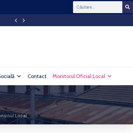
APAPROD DEVA – Intrerupere furnizare apă în l
Socială
Contact
Monitorul Oficial Local
nsiliul Local