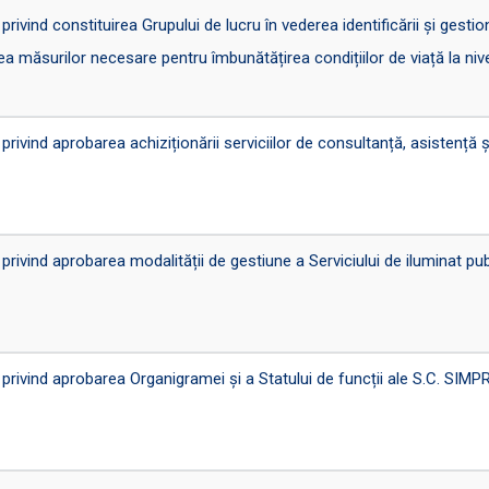
nd constituirea Grupului de lucru în vederea identificării și gestionă
irea măsurilor necesare pentru îmbunătățirea condițiilor de viață la nive
ind aprobarea achiziționării serviciilor de consultanță, asistență și
ind aprobarea modalității de gestiune a Serviciului de iluminat publ
vind aprobarea Organigramei și a Statului de funcții ale S.C. SIMP