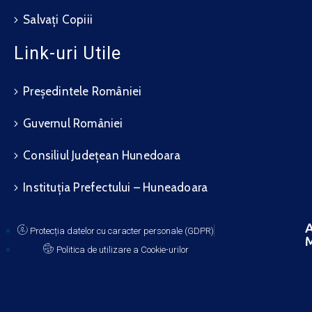
Salvați Copiii
Link-uri Utile
Președintele României
Guvernul României
Consiliul Județean Hunedoara
Instituția Prefectului – Huneadoara
A
Protecția datelor cu caracter personale (GDPR)
M
Politica de utilizare a Cookie-urilor