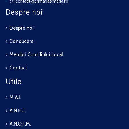
contact@primariasimeria.ro
Despre noi
Despre noi
Conducere
Membri Consiliului Local
Contact
Utile
M.A.I.
A.N.P.C.
A.N.O.F.M.