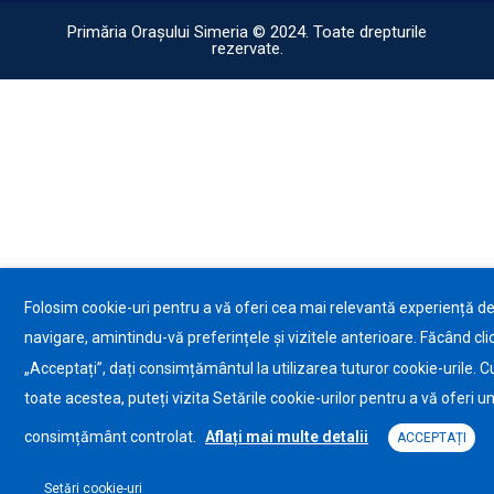
Primăria Orașului Simeria © 2024. Toate drepturile
rezervate.
Folosim cookie-uri pentru a vă oferi cea mai relevantă experiență d
navigare, amintindu-vă preferințele și vizitele anterioare. Făcând cli
„Acceptați”, dați consimțământul la utilizarea tuturor cookie-urile. C
toate acestea, puteți vizita Setările cookie-urilor pentru a vă oferi u
consimțământ controlat.
Aflați mai multe detalii
ACCEPTAȚI
Setări cookie-uri