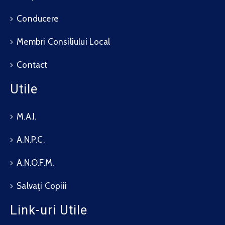
Conducere
Membri Consiliului Local
Contact
Utile
M.A.I.
A.N.P.C.
A.N.O.F.M.
Salvați Copiii
Link-uri Utile