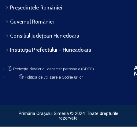
Președintele României
Guvernul României
Consiliul Județean Hunedoara
Instituția Prefectului – Huneadoara
A
Protecția datelor cu caracter personale (GDPR)
M
Politica de utilizare a Cookie-urilor
Primăria Orașului Simeria © 2024. Toate drepturile
rezervate.