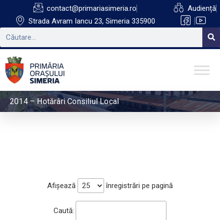
contact@primariasimeria.ro
Audiență
Strada Avram Iancu 23, Simeria 335900
2014 – Hotărâri Consiliul Local
Afișează
înregistrări pe pagină
Caută: