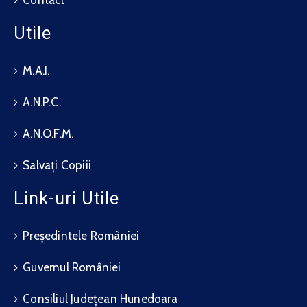
Contact
Utile
M.A.I.
A.N.P.C.
A.N.O.F.M.
Salvați Copiii
Link-uri Utile
Președintele României
Guvernul României
Consiliul Județean Hunedoara