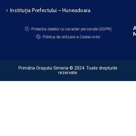
Instituția Prefectului – Huneadoara
A
Protecția datelor cu caracter personale (GDPR)
M
Politica de utilizare a Cookie-urilor
Primăria Orașului Simeria © 2024. Toate drepturile
rezervate.