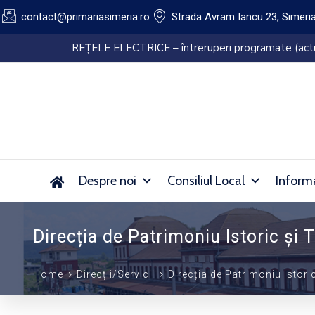
contact@primariasimeria.ro
Strada Avram Iancu 23, Simeri
Lucrări de dezinsec
Despre noi
Consiliul Local
Informa
Direcția de Patrimoniu Istoric și 
Home
Direcții/Servicii
Direcția de Patrimoniu Istori