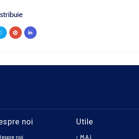
stribuie
espre noi
Utile
Despre noi
M.A.I.