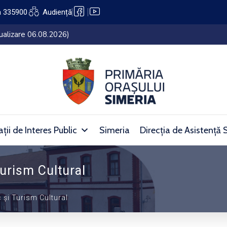
a 335900
Audiență
ție pe domeniul public al Orașului Simeria (27.07.2026 – 05.08.20
ții de Interes Public
Simeria
Direcția de Asistență 
Turism Cultural
c și Turism Cultural