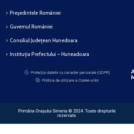
Președintele României
Guvernul României
Consiliul Județean Hunedoara
Instituția Prefectului – Huneadoara
A
Protecția datelor cu caracter personale (GDPR)
M
Politica de utilizare a Cookie-urilor
Primăria Orașului Simeria © 2024. Toate drepturile
rezervate.