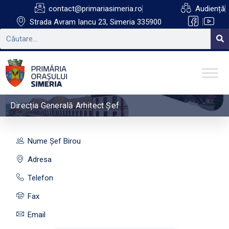
contact@primariasimeria.ro
Audiență
Strada Avram Iancu 23, Simeria 335900
Direcția Generală Arhitect Șef
Nume Șef Birou
Adresa
Telefon
Fax
Email