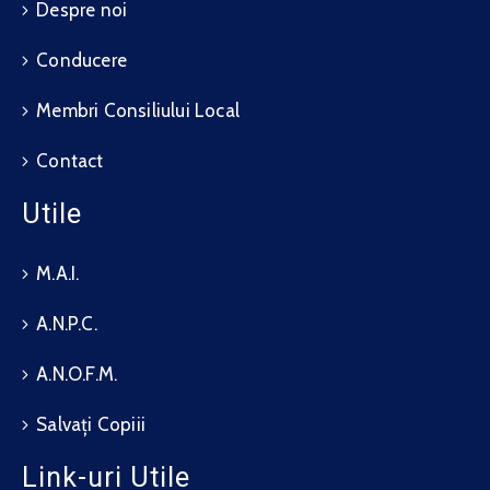
Despre noi
Conducere
Membri Consiliului Local
Contact
Utile
M.A.I.
A.N.P.C.
A.N.O.F.M.
Salvați Copiii
Link-uri Utile