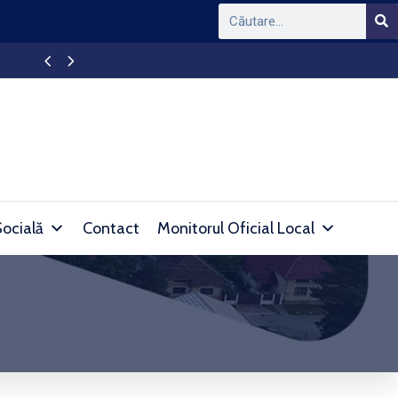
Ședință de Consiliu Local al oraș
Socială
Contact
Monitorul Oficial Local