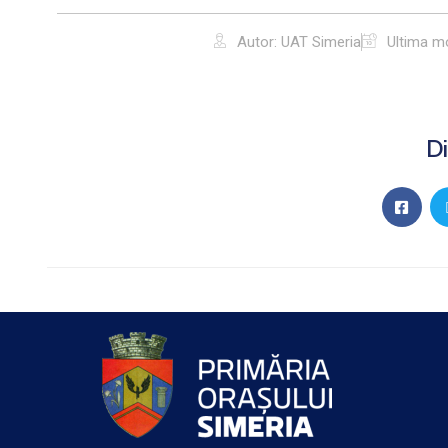
Autor: UAT Simeria
Ultima mo
Di