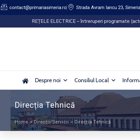
contact@primariasimeria.ro
Strada Avram Iancu 23, Simeri
Lucrări de dezinsecție pe domeniul 
Despre noi
Consiliul Local
Informa
Direcția Tehnică
Home
Direcții/Servicii
Direcția Tehnică