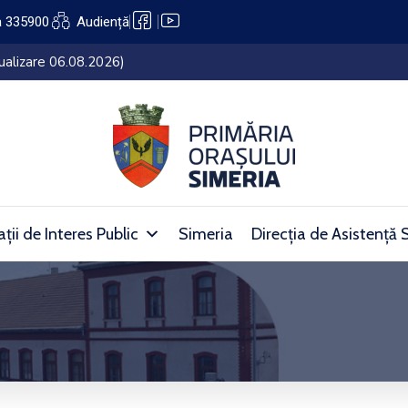
a 335900
Audiență
public al Orașului Simeria (27.07.2026 – 05.08.2026)
ții de Interes Public
Simeria
Direcția de Asistență 