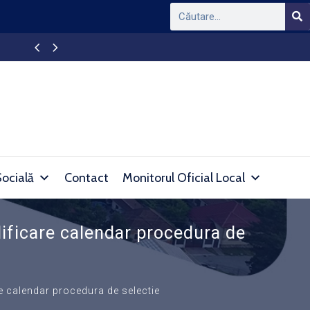
Ședință de Consiliu Local al orașului Simeria
Socială
Contact
Monitorul Oficial Local
dificare calendar procedura de
re calendar procedura de selectie