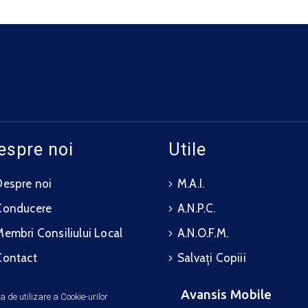
espre noi
Utile
Despre noi
M.A.I.
Conducere
A.N.P.C.
Membri Consiliului Local
A.N.O.F.M.
Contact
Salvați Copiii
Avansis Mobile
ca de utilizare a Cookie-urilor