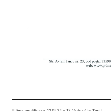
Ultima modificare:
12.05.24 – 18:46 de către
Toni L.