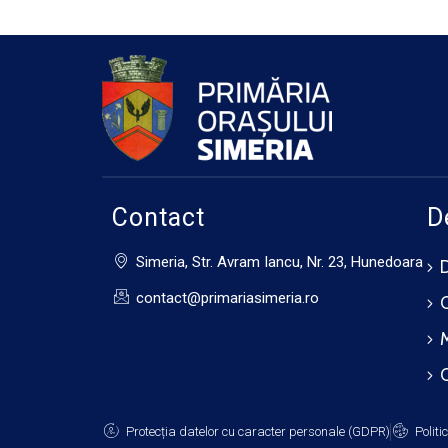
Contact
D
Simeria, Str. Avram Iancu, Nr. 23, Hunedoara
contact@primariasimeria.ro
Protecția datelor cu caracter personale (GDPR)
Politi