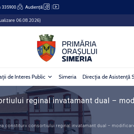
a 335900
Audiență
lui Simeria (27.07.2026 – 05.08.2026)
ții de Interes Public
Simeria
Direcția de Asistență 
ortiului reginal invatamant dual – mo
ea constiturii consortiului reginal invatamant dual – modifica