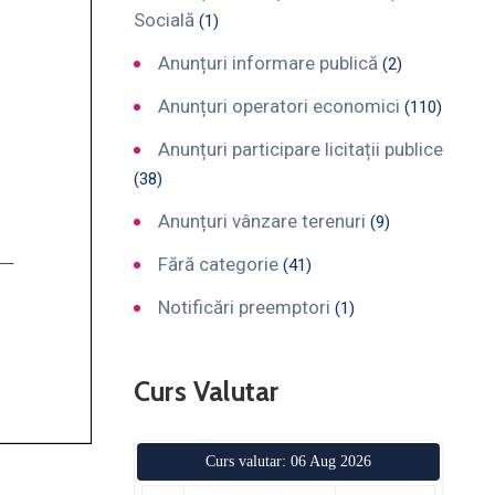
Socială
(1)
Anunțuri informare publică
(2)
Anunțuri operatori economici
(110)
Anunțuri participare licitații publice
(38)
Anunțuri vânzare terenuri
(9)
Fără categorie
(41)
Notificări preemptori
(1)
Curs Valutar
Curs valutar: 06 Aug 2026