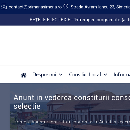
contact@primariasimeria.ro
Strada Avram Iancu 23, Simeri
Lucrări de dezinsecție pe domeniul public al Orașu
Despre noi
Consiliul Local
Informa
Anunt in vederea constiturii cons
selectie
Home
Anunțuri operatori economici
Anunt in veder