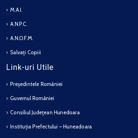
M.A.I.
A.N.P.C.
A.N.O.F.M.
Salvați Copiii
Link-uri Utile
Președintele României
Guvernul României
Consiliul Județean Hunedoara
Instituția Prefectului – Huneadoara