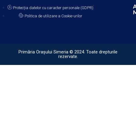
A
Protecția datelor cu caracter personale (GDPR)
M
Politica de utilizare a Cookie-urilor
Primăria Orașului Simeria © 2024. Toate drepturile
rezervate.