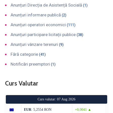
Anunțuri Direcția de Asistență Socială
(1)
Anunțuri informare publică
(2)
Anunțuri operatori economici
(111)
Anunțuri participare licitații publice
(38)
Anunțuri vânzare terenuri
(9)
Fără categorie
(41)
Notificări preemptori
(1)
Curs Valutar
Curs valutar: 07 Aug 2026
EUR
: 5,2554 RON
+0,0041 ▲