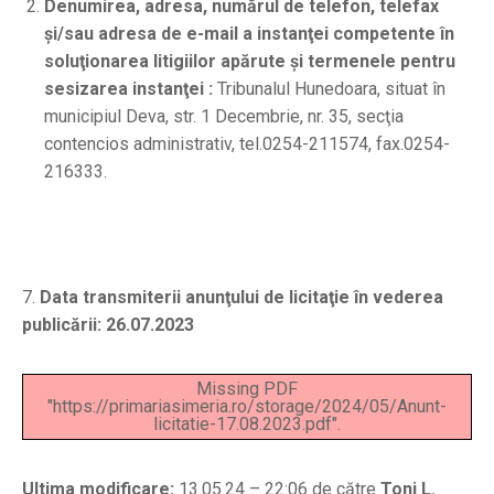
Denumirea, adresa, numărul de telefon, telefax
şi/sau adresa de e-mail a instanţei competente în
soluţionarea litigiilor apărute şi termenele pentru
sesizarea instanţei :
Tribunalul Hunedoara, situat în
municipiul Deva, str. 1 Decembrie, nr. 35, secţia
contencios administrativ, tel.0254-211574, fax.0254-
216333.
7.
Data transmiterii anunţului de licitaţie în vederea
publicării:
26.07.2023
Missing PDF
"https://primariasimeria.ro/storage/2024/05/Anunt-
licitatie-17.08.2023.pdf".
Ultima modificare:
13.05.24 – 22:06 de către
Toni L.