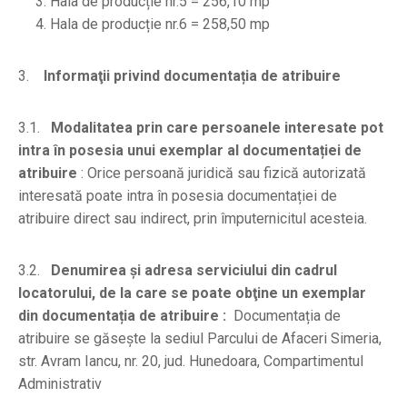
Hala de producție nr.5 = 256,10 mp
Hala de producție nr.6 = 258,50 mp
3.
Informaţii privind documentația de atribuire
3.1.
Modalitatea prin care persoanele interesate pot
intra în posesia unui exemplar al documentației de
atribuire
: Orice persoană juridică sau fizică autorizată
interesată poate intra în posesia documentației de
atribuire direct sau indirect, prin împuternicitul acesteia.
3.2.
Denumirea şi adresa serviciului din cadrul
locatorului, de la care se poate obţine un exemplar
din documentația de atribuire :
Documentația de
atribuire se găseşte la sediul Parcului de Afaceri Simeria,
str. Avram Iancu, nr. 20, jud. Hunedoara, Compartimentul
Administrativ