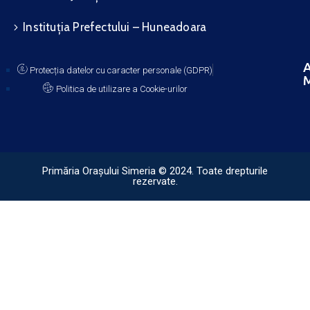
Instituția Prefectului – Huneadoara
A
Protecția datelor cu caracter personale (GDPR)
M
Politica de utilizare a Cookie-urilor
Primăria Orașului Simeria © 2024. Toate drepturile
rezervate.