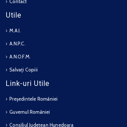
Contact
Utile
M.A.I.
A.N.P.C.
A.N.O.F.M.
Salvați Copiii
Link-uri Utile
Președintele României
Guvernul României
Consiliul Județean Hunedoara