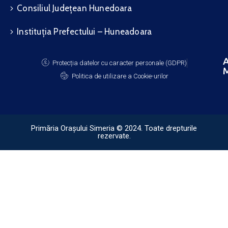
Consiliul Județean Hunedoara
Instituția Prefectului – Huneadoara
A
Protecția datelor cu caracter personale (GDPR)
M
Politica de utilizare a Cookie-urilor
Primăria Orașului Simeria © 2024. Toate drepturile
rezervate.