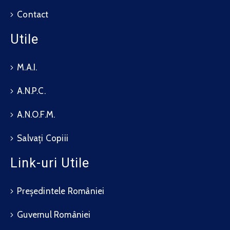
Contact
Utile
M.A.I.
A.N.P.C.
A.N.O.F.M.
Salvați Copiii
Link-uri Utile
Președintele României
Guvernul României