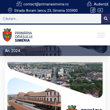
contact@primariasimeria.ro
Audiență
Strada Avram Iancu 23, Simeria 335900
An:
2024