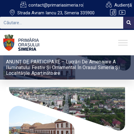
contact@primariasimeria.ro
Audiență
Strada Avram Iancu 23, Simeria 335900
ANUNȚ DE PARTICIPARE – Lucrări De Amenajare A
Iluminatului Festiv Și Ornamental În Orasul Simeria Și
Localitățile Aparținătoare