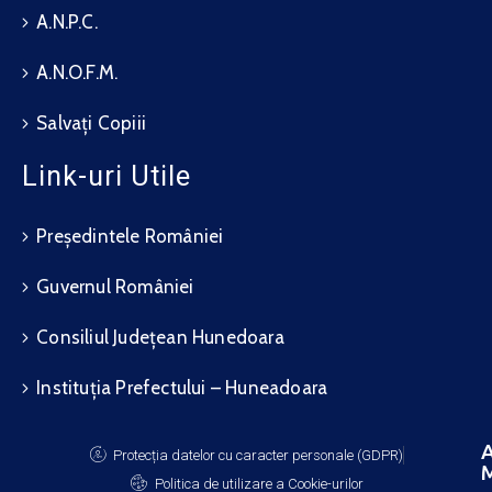
A.N.P.C.
A.N.O.F.M.
Salvați Copiii
Link-uri Utile
Președintele României
Guvernul României
Consiliul Județean Hunedoara
Instituția Prefectului – Huneadoara
A
Protecția datelor cu caracter personale (GDPR)
M
Politica de utilizare a Cookie-urilor