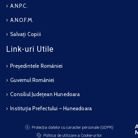
A.N.P.C.
A.N.O.F.M.
Salvați Copiii
Link-uri Utile
Președintele României
Guvernul României
Consiliul Județean Hunedoara
Instituția Prefectului – Huneadoara
A
Protecția datelor cu caracter personale (GDPR)
M
Politica de utilizare a Cookie-urilor