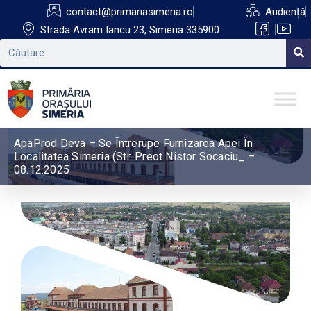
contact@primariasimeria.ro
Audiență
Strada Avram Iancu 23, Simeria 335900
ApaProd Deva – Se Întrerupe Furnizarea Apei În
Localitatea Simeria (str. Preot Nistor Socaciu_ –
08.12.2025