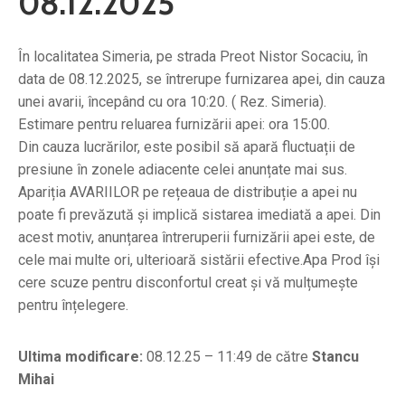
08.12.2025
În localitatea Simeria, pe strada Preot Nistor Socaciu, în
data de 08.12.2025, se întrerupe furnizarea apei, din cauza
unei avarii, începând cu ora 10:20. ( Rez. Simeria).
Estimare pentru reluarea furnizării apei: ora 15:00.
Din cauza lucrărilor, este posibil să apară fluctuații de
presiune în zonele adiacente celei anunțate mai sus.
Apariția AVARIILOR pe rețeaua de distribuție a apei nu
poate fi prevăzută și implică sistarea imediată a apei. Din
acest motiv, anunțarea întreruperii furnizării apei este, de
cele mai multe ori, ulterioară sistării efective.Apa Prod își
cere scuze pentru disconfortul creat și vă mulțumește
pentru înțelegere.
Ultima modificare:
08.12.25 – 11:49 de către
Stancu
Mihai