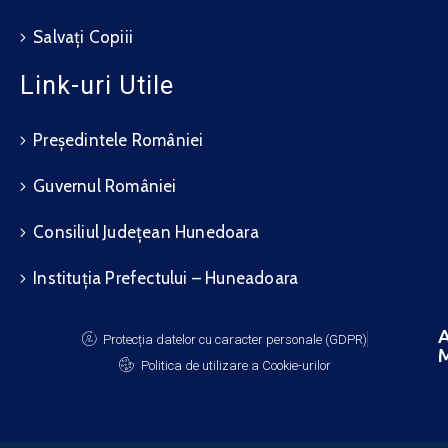
Salvați Copiii
Link-uri Utile
Președintele României
Guvernul României
Consiliul Județean Hunedoara
Instituția Prefectului – Huneadoara
A
Protecția datelor cu caracter personale (GDPR)
M
Politica de utilizare a Cookie-urilor