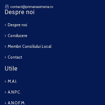
contact@primariasimeria.ro
Despre noi
Despre noi
Conducere
Membri Consiliului Local
Contact
Utile
M.A.I.
A.N.P.C.
A.N.O.F.M.