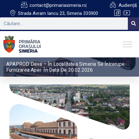
contact@primariasimeria.ro
Audiență
Strada Avram Iancu 23, Simeria 335900
APAPROD Deva – În Localitatea Simeria Se Întrerupe
Furnizarea Apei În Data De 20.02.2026