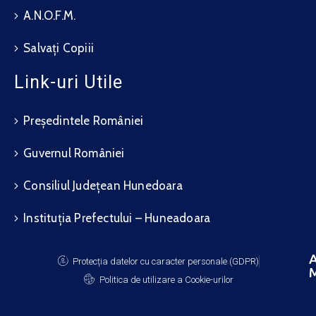
A.N.O.F.M.
Salvați Copiii
Link-uri Utile
Președintele României
Guvernul României
Consiliul Județean Hunedoara
Instituția Prefectului – Huneadoara
A
Protecția datelor cu caracter personale (GDPR)
M
Politica de utilizare a Cookie-urilor