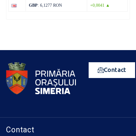
GBP
: 6,1277 RON
+0,0041 ▲
Contact
Contact