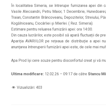
În localitatea Simeria, se întrerupe furnizarea apei din 
Vasile Alecsandri, Petru Maior, 1 Decembrie, Hunedoarei, Sp
Traian, Constantin Brâncoveanu, Depozitelor, Streiului, Pă
Kogălniceanu, Ciocârliei și Mierlei. ( Rez. Simeria).
Estimare pentru reluarea furnizării apei: ora 14:00.
Din cauza lucrărilor, este posibil să apară fluctuații de p
Apariția AVARIILOR pe rețeaua de distribuție a apei nu
anunțarea întreruperii furnizării apei este, de cele mai multe
Apa Prod își cere scuze pentru disconfortul creat și vă m
Ultima modificare:
12.02.26 – 09:17 de către
Stancu Mi
Vizualizări:
403