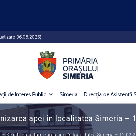
lui Simeria (27.07.2026 – 05.08.2026)
ții de Interes Public
Simeria
Direcția de Asistență 
izarea apei în localitatea Simeria – 
 Se întrerupe furnizarea apei în localitatea Simeria – 12.02.2