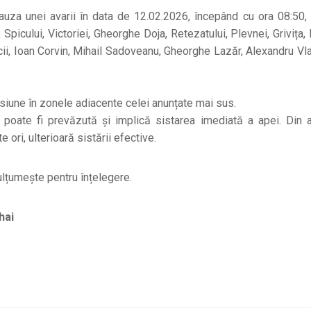
cauza unei avarii în data de 12.02.2026, începând cu ora 08:50, 
icului, Victoriei, Gheorghe Doja, Retezatului, Plevnei, Grivița, I
cii, Ioan Corvin, Mihail Sadoveanu, Gheorghe Lazăr, Alexandru Vla
resiune în zonele adiacente celei anunțate mai sus.
 poate fi prevăzută și implică sistarea imediată a apei. Din 
 ori, ulterioară sistării efective.
ulțumește pentru înțelegere.
hai