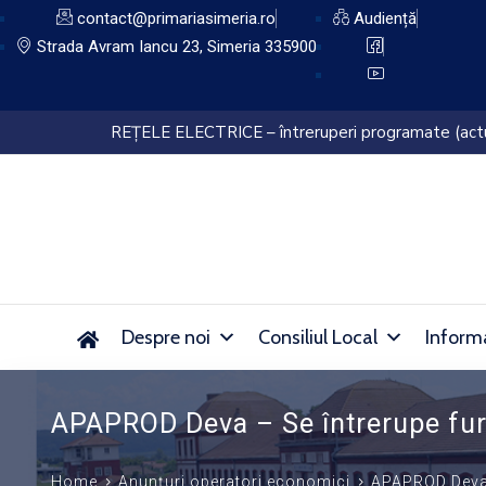
contact@primariasimeria.ro
Audiență
Strada Avram Iancu 23, Simeria 335900
Lucrări de dezinsecție pe domeniul public al Orașu
Despre noi
Consiliul Local
Informa
APAPROD Deva – Se întrerupe furn
Home
Anunțuri operatori economici
APAPROD Deva –