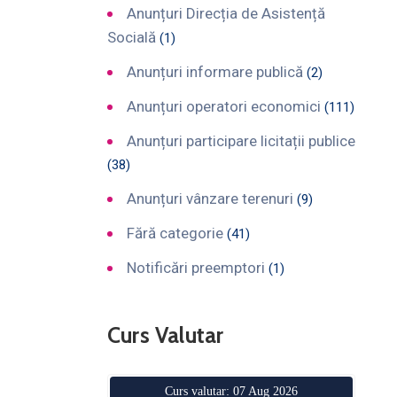
Anunțuri Direcția de Asistență
Socială
(1)
Anunțuri informare publică
(2)
Anunțuri operatori economici
(111)
Anunțuri participare licitații publice
(38)
Anunțuri vânzare terenuri
(9)
Fără categorie
(41)
Notificări preemptori
(1)
Curs Valutar
Curs valutar: 07 Aug 2026