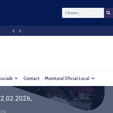
APAPROD DEVA – Intrerupere furnizare apă în l
Socială
Contact
Monitorul Oficial Local
12.02.2026,
026,