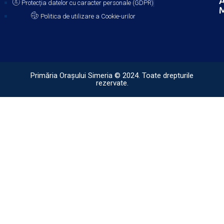
A
Protecția datelor cu caracter personale (GDPR)
M
Politica de utilizare a Cookie-urilor
Primăria Orașului Simeria © 2024. Toate drepturile
rezervate.