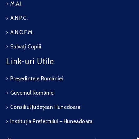
M.A.I.
A.N.P.C.
A.N.O.F.M.
Salvați Copiii
Link-uri Utile
Președintele României
Guvernul României
Consiliul Județean Hunedoara
Instituția Prefectului – Huneadoara