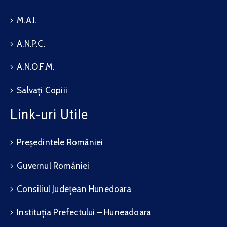
M.A.I.
A.N.P.C.
A.N.O.F.M.
Salvați Copiii
Link-uri Utile
Președintele României
Guvernul României
Consiliul Județean Hunedoara
Instituția Prefectului – Huneadoara