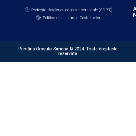
A
Protecția datelor cu caracter personale (GDPR)
M
Politica de utilizare a Cookie-urilor
Primăria Orașului Simeria © 2024. Toate drepturile
rezervate.