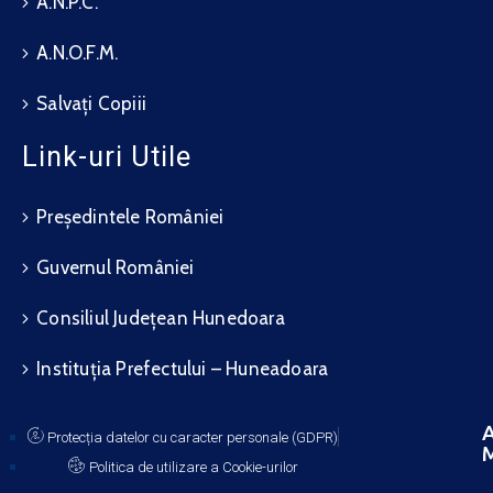
A.N.P.C.
A.N.O.F.M.
Salvați Copiii
Link-uri Utile
Președintele României
Guvernul României
Consiliul Județean Hunedoara
Instituția Prefectului – Huneadoara
A
Protecția datelor cu caracter personale (GDPR)
M
Politica de utilizare a Cookie-urilor