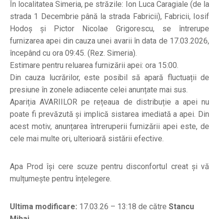
În localitatea Simeria, pe străzile: Ion Luca Caragiale (de la
strada 1 Decembrie până la strada Fabricii), Fabricii, Iosif
Hodoș și Pictor Nicolae Grigorescu, se întrerupe
furnizarea apei din cauza unei avarii în data de 17.03.2026,
începând cu ora 09:45. (Rez. Simeria).
Estimare pentru reluarea furnizării apei: ora 15:00.
Din cauza lucrărilor, este posibil să apară fluctuații de
presiune în zonele adiacente celei anunțate mai sus.
Apariția AVARIILOR pe rețeaua de distribuție a apei nu
poate fi prevăzută și implică sistarea imediată a apei. Din
acest motiv, anunțarea întreruperii furnizării apei este, de
cele mai multe ori, ulterioară sistării efective.
Apa Prod își cere scuze pentru disconfortul creat și vă
mulțumește pentru înțelegere.
Ultima modificare:
17.03.26 – 13:18 de către
Stancu
Mihai