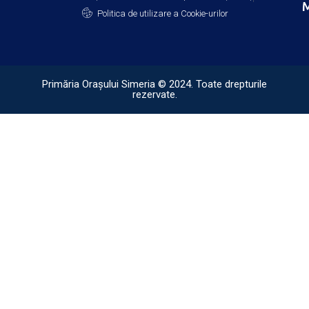
M
Politica de utilizare a Cookie-urilor
Primăria Orașului Simeria © 2024. Toate drepturile
rezervate.