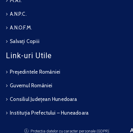
M.A.I.
A.N.P.C.
A.N.O.F.M.
Salvați Copiii
Link-uri Utile
Președintele României
Guvernul României
Consiliul Județean Hunedoara
Instituția Prefectului – Huneadoara
A
Protecția datelor cu caracter personale (GDPR)