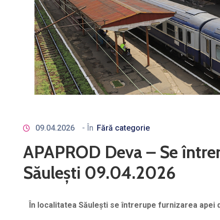
09.04.2026
- În
Fără categorie
APAPROD Deva – Se întreru
Săulești 09.04.2026
În
localit
atea Săulești
se întrerupe furnizarea apei d