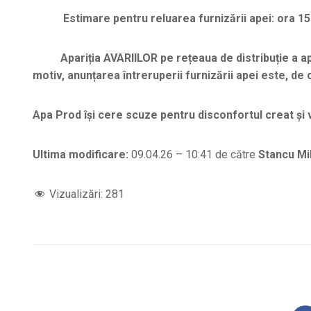
Estimare pentru reluarea furnizării apei: ora 15
Apariția AVARIILOR pe rețeaua de distribuție a ape
motiv, anunțarea întreruperii furnizării apei este, de c
Apa Prod își cere scuze pentru disconfortul creat și
Ultima modificare:
09.04.26 – 10:41 de către
Stancu Mi
Vizualizări:
281