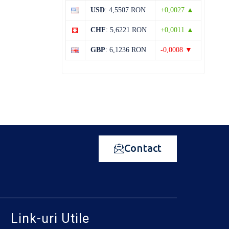
USD
: 4,5507 RON
+0,0027 ▲
CHF
: 5,6221 RON
+0,0011 ▲
GBP
: 6,1236 RON
-0,0008 ▼
Contact
Link-uri Utile