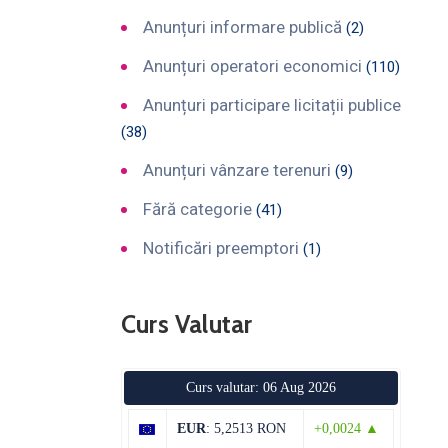
Anunțuri informare publică
(2)
Anunțuri operatori economici
(110)
Anunțuri participare licitații publice
(38)
Anunțuri vânzare terenuri
(9)
Fără categorie
(41)
Notificări preemptori
(1)
Curs Valutar
Curs valutar: 06 Aug 2026
EUR
: 5,2513 RON
+0,0024 ▲