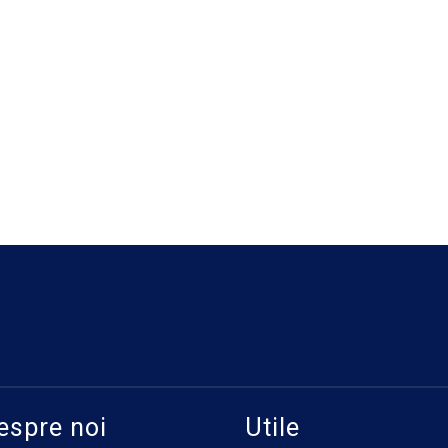
espre noi
Utile