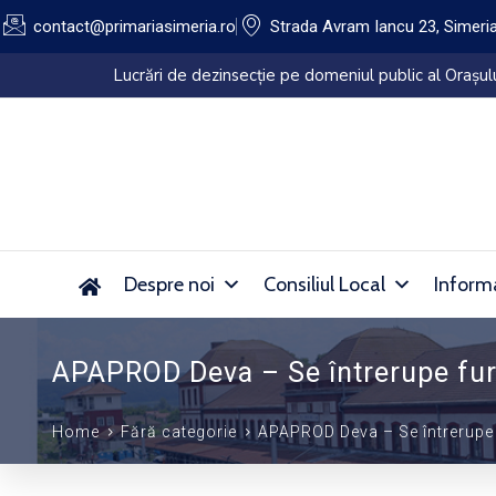
contact@primariasimeria.ro
Strada Avram Iancu 23, Simeri
Lucrări de dezinsecție pe domeniul public al Orașu
Despre noi
Consiliul Local
Informa
APAPROD Deva – Se întrerupe fur
Home
Fără categorie
APAPROD Deva – Se întrerupe 