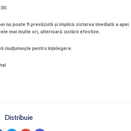
:00.
i nu poate fi prevă
zut
ă și implică sistarea imediată a apei.
ele mai multe ori, ulterioară sistării efective.
 vă mulțumește pentru înțelegere.
hai
Distribuie