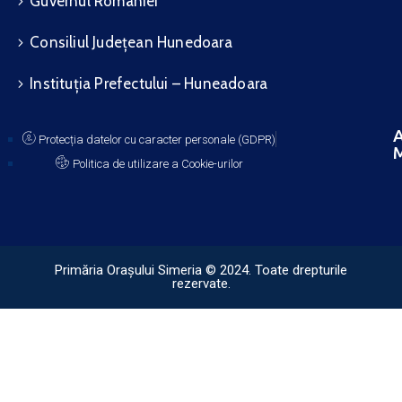
Guvernul României
Consiliul Județean Hunedoara
Instituția Prefectului – Huneadoara
A
Protecția datelor cu caracter personale (GDPR)
M
Politica de utilizare a Cookie-urilor
Primăria Orașului Simeria © 2024. Toate drepturile
rezervate.