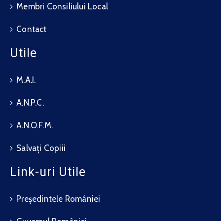
Membri Consiliului Local
Contact
Utile
M.A.I.
A.N.P.C.
A.N.O.F.M.
Salvați Copiii
Link-uri Utile
Președintele României