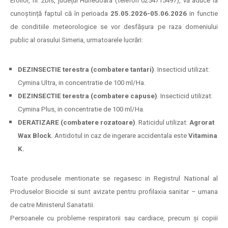
Eroilor, nr. 2bis, județul Hunedoara (telefon 0254715497), vă aduce la
cunoștință faptul că în perioada
25.05.2026-05.06.2026
in functie
de conditiile meteorologice se vor desfășura pe raza domeniului
public al orasului Simeria, urmatoarele lucrări:
DEZINSECTIE terestra (combatere tantari)
. Insecticid utilizat:
Cymina Ultra, in concentratie de 100 ml/Ha.
DEZINSECTIE terestra (combatere capuse)
. Insecticid utilizat:
Cymina Plus, in concentratie de 100 ml/Ha.
DERATIZARE (combatere rozatoare)
. Raticidul utilizat:
Agrorat
Wax
Block
.
Antidotul in caz de ingerare accidentala este
Vitamina
K.
Toate produsele mentionate se regasesc in Registrul National al
Produselor Biocide si sunt avizate pentru profilaxia sanitar – umana
de catre Ministerul Sanatatii.
Persoanele cu probleme respiratorii sau cardiace, precum și copiii