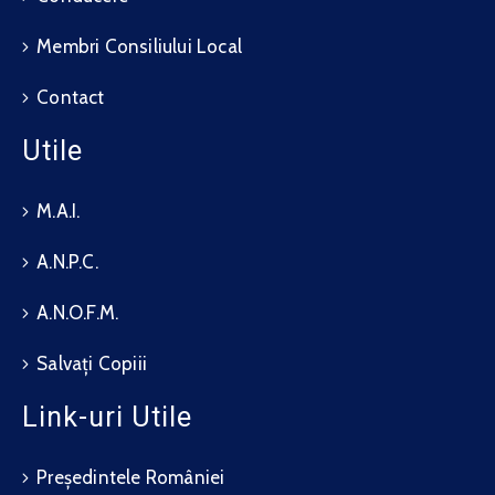
Membri Consiliului Local
Contact
Utile
M.A.I.
A.N.P.C.
A.N.O.F.M.
Salvați Copiii
Link-uri Utile
Președintele României