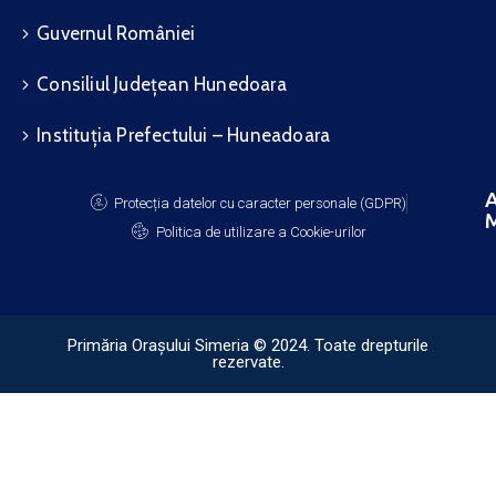
Guvernul României
Consiliul Județean Hunedoara
Instituția Prefectului – Huneadoara
A
Protecția datelor cu caracter personale (GDPR)
M
Politica de utilizare a Cookie-urilor
Primăria Orașului Simeria © 2024. Toate drepturile
rezervate.