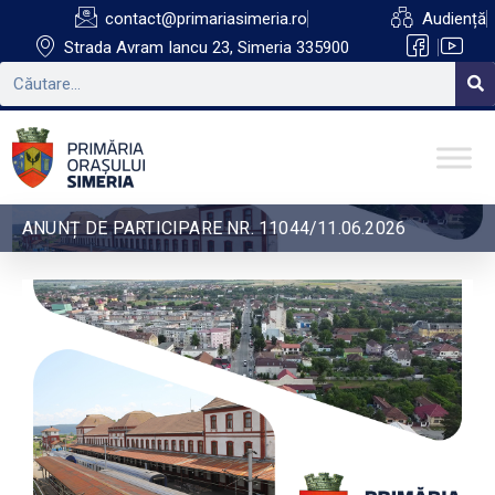
contact@primariasimeria.ro
Audiență
Strada Avram Iancu 23, Simeria 335900
ANUNȚ DE PARTICIPARE NR. 11044/11.06.2026