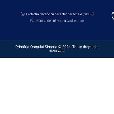
A
Protecția datelor cu caracter personale (GDPR)
M
Politica de utilizare a Cookie-urilor
Primăria Orașului Simeria © 2024. Toate drepturile
rezervate.