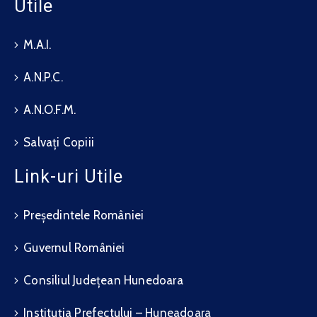
Utile
M.A.I.
A.N.P.C.
A.N.O.F.M.
Salvați Copiii
Link-uri Utile
Președintele României
Guvernul României
Consiliul Județean Hunedoara
Instituția Prefectului – Huneadoara