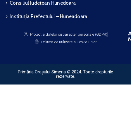
Consiliul Județean Hunedoara
Instituția Prefectului – Huneadoara
A
Protecția datelor cu caracter personale (GDPR)
M
Politica de utilizare a Cookie-urilor
Primăria Orașului Simeria © 2024. Toate drepturile
rezervate.