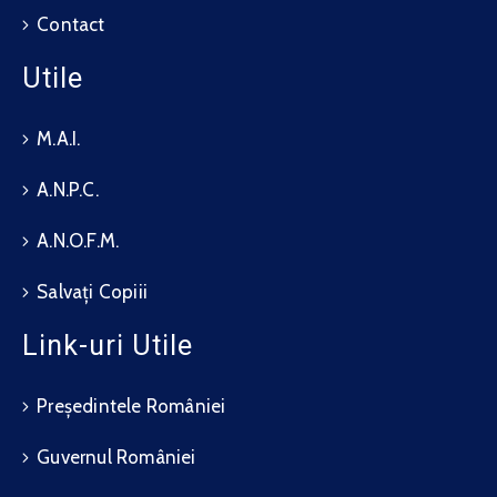
Contact
Utile
M.A.I.
A.N.P.C.
A.N.O.F.M.
Salvați Copiii
Link-uri Utile
Președintele României
Guvernul României