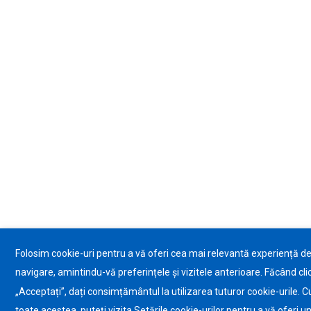
Folosim cookie-uri pentru a vă oferi cea mai relevantă experiență d
navigare, amintindu-vă preferințele și vizitele anterioare. Făcând cli
„Acceptați”, dați consimțământul la utilizarea tuturor cookie-urile. C
toate acestea, puteți vizita Setările cookie-urilor pentru a vă oferi u