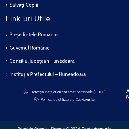
Salvați Copiii
Link-uri Utile
Președintele României
Guvernul României
Consiliul Județean Hunedoara
Instituția Prefectului – Huneadoara
A
Protecția datelor cu caracter personale (GDPR)
M
Politica de utilizare a Cookie-urilor
Primăria Orașului Simeria © 2024. Toate drepturile