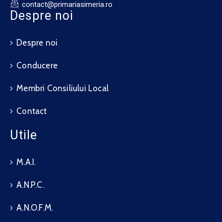
contact@primariasimeria.ro
Despre noi
Despre noi
Conducere
Membri Consiliului Local
Contact
Utile
M.A.I.
A.N.P.C.
A.N.O.F.M.