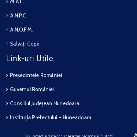
M.A.I.
A.N.P.C.
A.N.O.F.M.
Salvați Copiii
Link-uri Utile
Președintele României
Guvernul României
Consiliul Județean Hunedoara
Instituția Prefectului – Huneadoara
A
Protecția datelor cu caracter personale (GDPR)