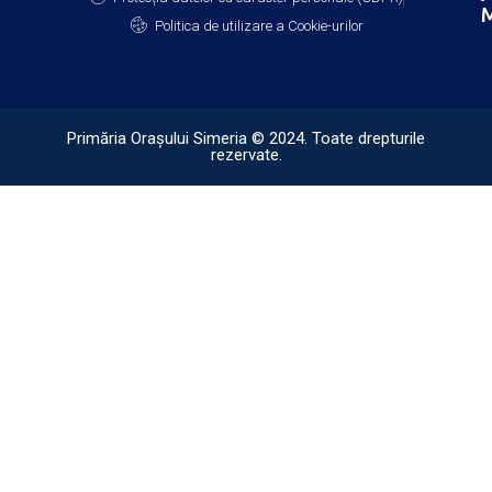
M
Politica de utilizare a Cookie-urilor
Primăria Orașului Simeria © 2024. Toate drepturile
rezervate.